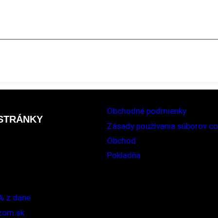
Obchodné podmienky
 STRÁNKY
Zásady používania súborov co
Obchod
Pokladňa
% z dane
zom.sk