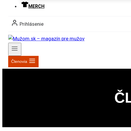
MERCH
Prihlásenie
Členovia
Č