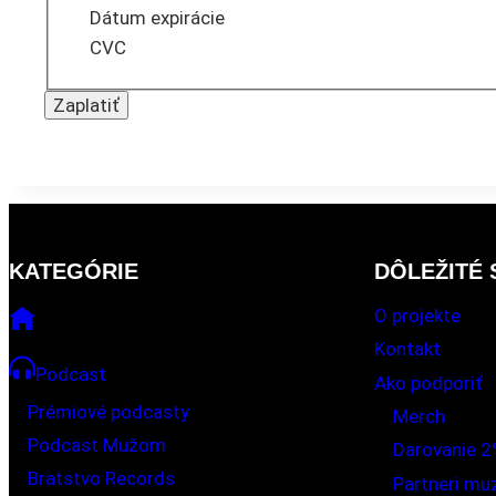
Dátum expirácie
CVC
KATEGÓRIE
DÔLEŽITÉ
O projekte
Kontakt
Podcast
Ako podporiť
Prémiové podcasty
Merch
Podcast Mužom
Darovanie 2
Bratstvo Records
Partneri mu