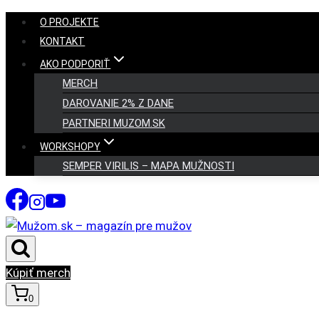
Skip
O PROJEKTE
to
KONTAKT
content
AKO PODPORIŤ
MERCH
DAROVANIE 2% Z DANE
PARTNERI MUZOM.SK
WORKSHOPY
SEMPER VIRILIS – MAPA MUŽNOSTI
Kúpiť merch
0