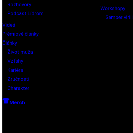
Rozhovory
Workshopy
Podcast Lídrom
Semper viri
Videá
Prémiové články
Články
Život muža
Vzťahy
Kariéra
Zručnosti
Charakter
Merch