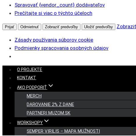
Spravovať {vendor_count} dodávateľov
Prečítajte si viac o týchto účeloch
Zobraziť
Prijať
Odmietnuť
Zobraziť predvoľby
Uložiť predvoľby
Zásady používania súborov cookie
Podmienky spracovania osobných údajov
Skip
O PROJEKTE
to
KONTAKT
content
AKO PODPORIŤ
MERCH
DAROVANIE 2% Z DANE
PARTNERI MUZOM.SK
WORKSHOPY
SEMPER VIRILIS – MAPA MUŽNOSTI