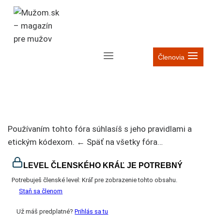
Skip
to
content
Členovia
Používaním tohto fóra súhlasíš s jeho pravidlami a
etickým kódexom. ← Späť na všetky fóra…
LEVEL ČLENSKÉHO KRÁĽ JE POTREBNÝ
Potrebuješ členské level: Kráľ pre zobrazenie tohto obsahu.
Staň sa členom
Už máš predplatné?
Prihlás sa tu