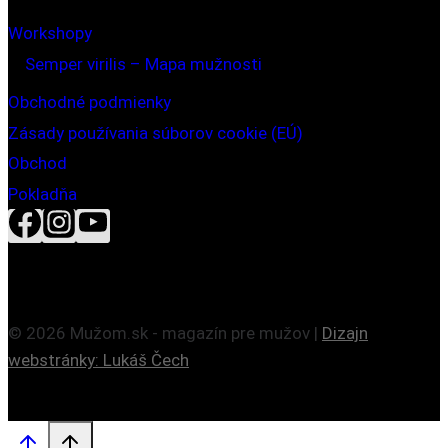
Workshopy
Semper virilis – Mapa mužnosti
Obchodné podmienky
Zásady používania súborov cookie (EÚ)
Obchod
Pokladňa
© 2026 Mužom.sk - magazín pre mužov |
Dizajn
webstránky: Lukáš Čech