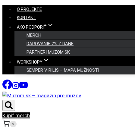
Skip
O PROJEKTE
to
KONTAKT
content
AKO PODPORIŤ
MERCH
DAROVANIE 2% Z DANE
PARTNERI MUZOM.SK
WORKSHOPY
SEMPER VIRILIS – MAPA MUŽNOSTI
Kúpiť merch
0