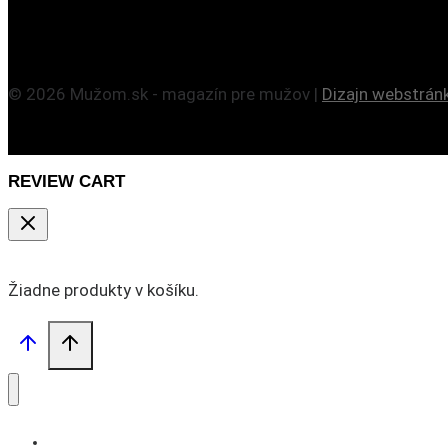
© 2026 Mužom.sk - magazín pre mužov |
Dizajn webstrán
REVIEW CART
Žiadne produkty v košíku.