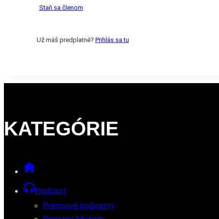
Staň sa členom
Už máš predplatné?
Prihlás sa tu
KATEGÓRIE
Podcast
Prémiové podcasty
Podcast Mužom