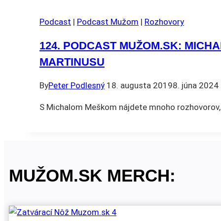
Podcast
|
Podcast Mužom
|
Rozhovory
124. PODCAST MUŽOM.SK: MICHA
MARTINUSU
By
Peter Podlesný
18. augusta 2019
8. júna 2024
S Michalom Meškom nájdete mnoho rozhovorov, m
MUŽOM.SK MERCH: