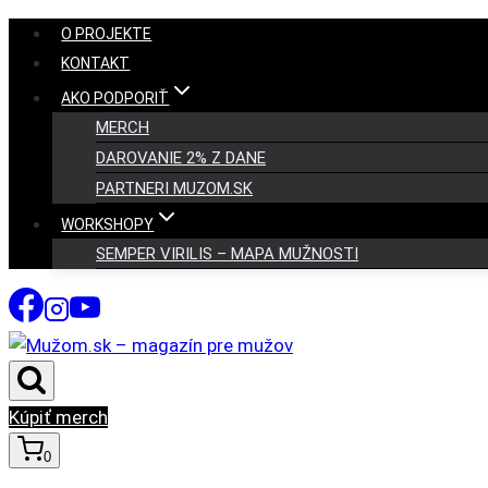
Skip
O PROJEKTE
to
KONTAKT
content
AKO PODPORIŤ
MERCH
DAROVANIE 2% Z DANE
PARTNERI MUZOM.SK
WORKSHOPY
SEMPER VIRILIS – MAPA MUŽNOSTI
Kúpiť merch
0