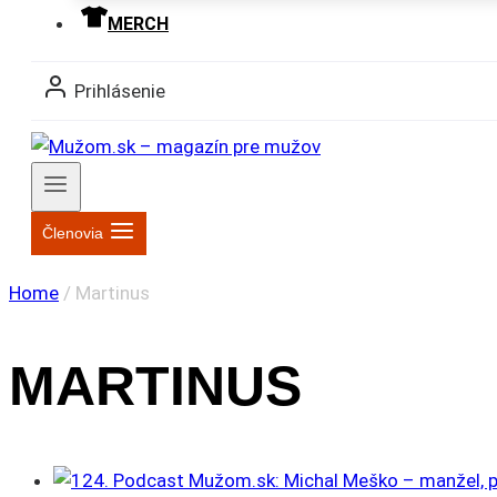
MERCH
Prihlásenie
Členovia
Home
/
Martinus
MARTINUS