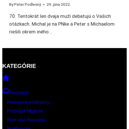
By
Peter Podlesný
29. júna 2022
70. Tentokrát len dvaja muži debatujú o Vašich
otázkach. Michal je na PNke a Peter s Michaelom
riešili okrem iného…
KATEGÓRIE
Podcast
Prémiové podcasty
Podcast Mužom
Bratstvo Records
Rozhovory