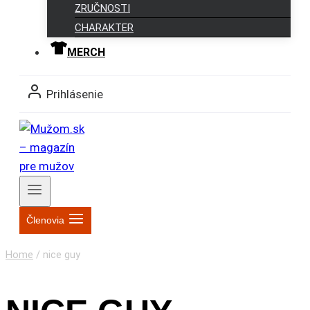
ZRUČNOSTI
CHARAKTER
MERCH
Prihlásenie
Členovia
Home
/
nice guy