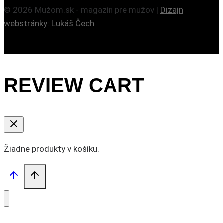
© 2026 Mužom.sk - magazín pre mužov |
Dizajn
webstránky: Lukáš Čech
REVIEW CART
Žiadne produkty v košíku.