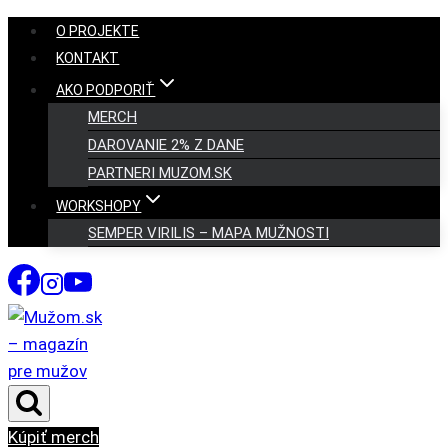
Skip
O PROJEKTE
to
KONTAKT
content
AKO PODPORIŤ
MERCH
DAROVANIE 2% Z DANE
PARTNERI MUZOM.SK
WORKSHOPY
SEMPER VIRILIS – MAPA MUŽNOSTI
Kúpiť merch