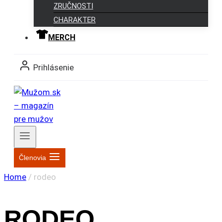
ZRUČNOSTI
CHARAKTER
MERCH
Prihlásenie
Členovia
Home
/
rodeo
RODEO