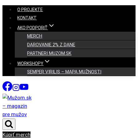
Skip
O PROJEKTE
to
KONTAKT
content
AKO PODPORIŤ
MERCH
DAROVANIE 2% Z DANE
PARTNERI MUZOM.SK
WORKSHOPY
SEMPER VIRILIS – MAPA MUŽNOSTI
Kúpiť merch