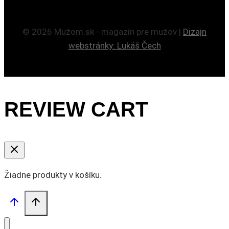
© 2026 Mužom.sk - magazín pre mužov |
Dizajn
webstránky: Lukáš Čech
REVIEW CART
Žiadne produkty v košíku.