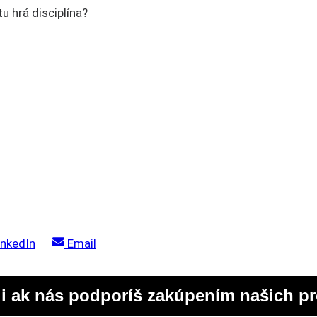
u hrá disciplína?
hare
Share
inkedIn
Email
n
on
i ak nás podporíš zakúpením našich p