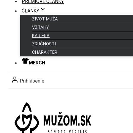
PRÉMIOVÉ ČLÁNKY
ČLÁNKY
ŽIVOT MUŽA
VZŤAHY
KARIÉRA
ZRUČNOSTI
CHARAKTER
MERCH
Prihlásenie