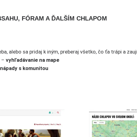
OBSAHU, FÓRAM A ĎALŠÍM CHLAPOM
a, alebo sa pridaj k iným, preberaj všetko, čo ťa trápi a zau
í –
vyhľadávanie na mape
 nápady s komunitou