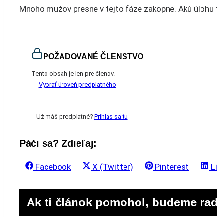
Mnoho mužov presne v tejto fáze zakopne. Akú úlohu t
POŽADOVANÉ ČLENSTVO
Tento obsah je len pre členov.
Vybrať úroveň predplatného
Už máš predplatné?
Prihlás sa tu
Páči sa? Zdieľaj:
Share
Share
Share
S
Facebook
X (Twitter)
Pinterest
L
on
on
on
o
Ak ti článok pomohol, budeme rad