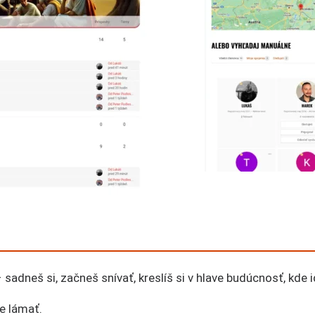
– sadneš si, začneš snívať, kreslíš si v hlave budúcnosť, kde
e lámať.