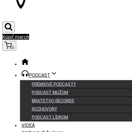
Kúpiť merch
0
PODCAST
PRÉMIOVÉ PODCASTY
PODCAST MUŽOM
BRATSTVO RECORDS
ROZHOVORY
PODCAST LÍDROM
VIDEÁ