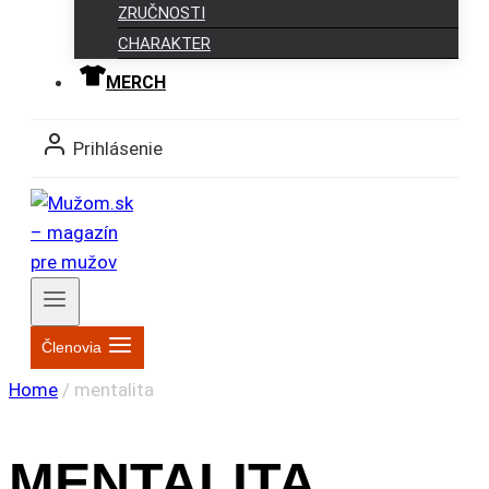
ZRUČNOSTI
CHARAKTER
MERCH
Prihlásenie
Členovia
Home
/
mentalita
MENTALITA