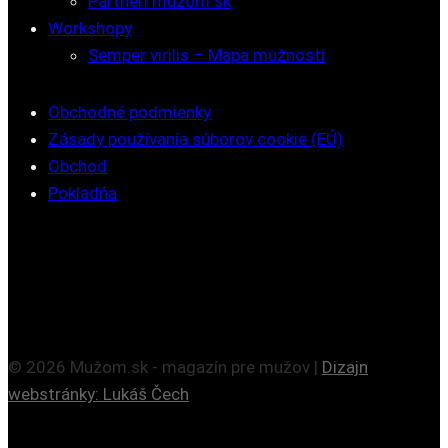
Partneri muzom.sk
Workshopy
Semper virilis – Mapa mužnosti
Obchodné podmienky
Zásady používania súborov cookie (EÚ)
Obchod
Pokladňa
© 2026 Mužom.sk - magazín pre mužov |
Dizajn
webstránky: Lukáš Čech