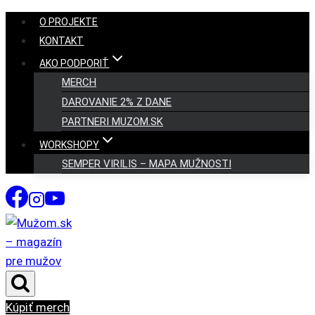
Skip
O PROJEKTE
to
KONTAKT
content
AKO PODPORIŤ
MERCH
DAROVANIE 2% Z DANE
PARTNERI MUZOM.SK
WORKSHOPY
SEMPER VIRILIS – MAPA MUŽNOSTI
Kúpiť merch