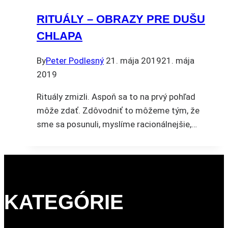
RITUÁLY – OBRAZY PRE DUŠU
CHLAPA
By
Peter Podlesný
21. mája 2019
21. mája
2019
Rituály zmizli. Aspoň sa to na prvý pohľad
môže zdať. Zdôvodniť to môžeme tým, že
sme sa posunuli, myslíme racionálnejšie,…
KATEGÓRIE