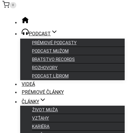
0
PODCAST
PRÉMIOVÉ PODCASTY
PODCAST MUŽOM
BRATSTVO RECORDS
ROZHOVORY
PODCAST LÍDROM
VIDEÁ
PRÉMIOVÉ ČLÁNKY
ČLÁNKY
ŽIVOT MUŽA
VZŤAHY
KARIÉRA