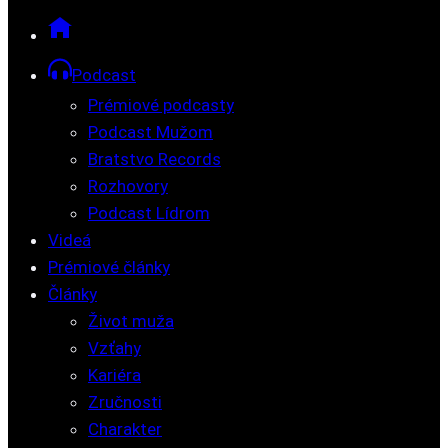
Podcast
Prémiové podcasty
Podcast Mužom
Bratstvo Records
Rozhovory
Podcast Lídrom
Videá
Prémiové články
Články
Život muža
Vzťahy
Kariéra
Zručnosti
Charakter