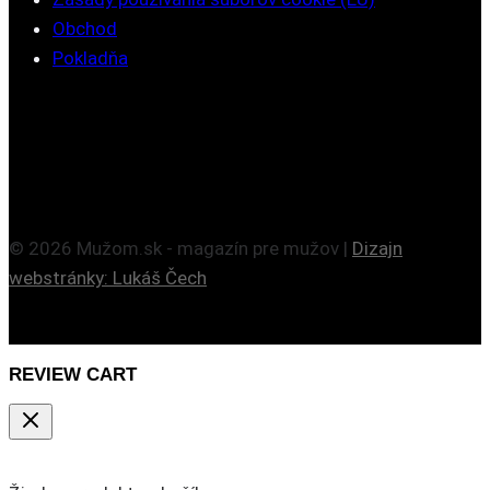
Obchod
Pokladňa
© 2026 Mužom.sk - magazín pre mužov |
Dizajn
webstránky: Lukáš Čech
REVIEW CART