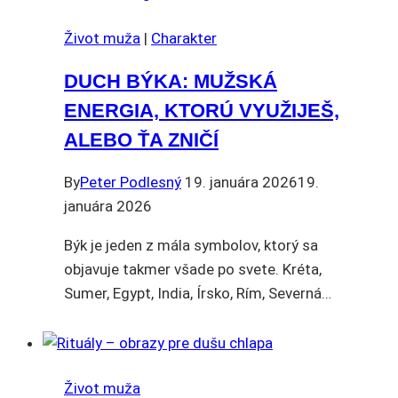
Život muža
|
Charakter
DUCH BÝKA: MUŽSKÁ
ENERGIA, KTORÚ VYUŽIJEŠ,
ALEBO ŤA ZNIČÍ
By
Peter Podlesný
19. januára 2026
19.
januára 2026
Býk je jeden z mála symbolov, ktorý sa
objavuje takmer všade po svete. Kréta,
Sumer, Egypt, India, Írsko, Rím, Severná…
Život muža