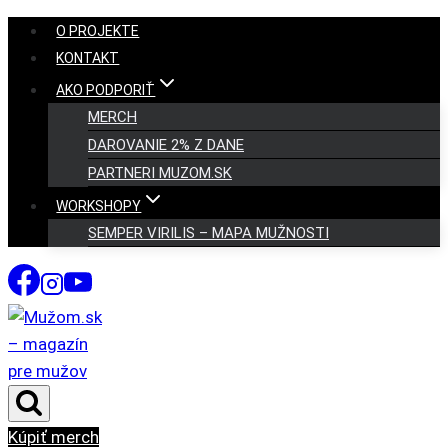
Skip
O PROJEKTE
to
KONTAKT
content
AKO PODPORIŤ
MERCH
DAROVANIE 2% Z DANE
PARTNERI MUZOM.SK
WORKSHOPY
SEMPER VIRILIS – MAPA MUŽNOSTI
Kúpiť merch