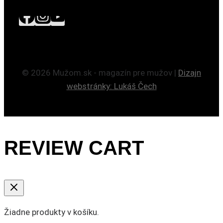
© 2026 Mužom.sk - magazín pre mužov |
Dizajn
webstránky: Lukáš Čech
REVIEW CART
Žiadne produkty v košíku.