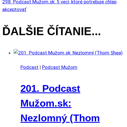
298. Podcast Mužom.sk: 5 vecí, ktoré potrebuje chlap
ČLÁNKU
akceptovať
ĎALŠIE ČÍTANIE...
Podcast
|
Podcast Mužom
201. Podcast
Mužom.sk:
Nezlomný (Thom