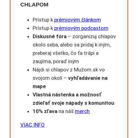
CHLAPOM
Prístup k
prémiovým článkom
Prístup k
prémiovým podcastom
Diskusné fóra
– zorganizuj chlapov
okolo seba, alebo sa pridaj k iným,
preberaj všetko, čo ťa trápi a
zaujíma, poraď iným
Nájdi si chlapov z Mužom.sk vo
svojom okolí –
vyhľadávanie na
mape
Vlastná nástenka a možnosť
zdieľať svoje nápady s komunitou
10% zľava
na náš
merch
VIAC INFO