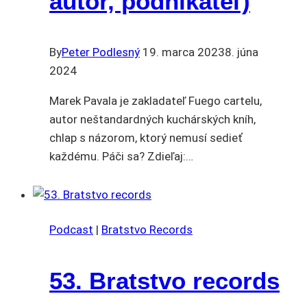
autor, podnikateľ)
By
Peter Podlesný
19. marca 2023
8. júna
2024
Marek Pavala je zakladateľ Fuego cartelu,
autor neštandardných kuchárských kníh,
chlap s názorom, ktorý nemusí sedieť
každému. Páči sa? Zdieľaj:…
Podcast
|
Bratstvo Records
53. Bratstvo records