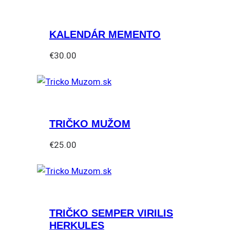
KALENDÁR MEMENTO
€
30.00
TRIČKO MUŽOM
€
25.00
Tento
produkt
má
viacero
TRIČKO SEMPER VIRILIS
variantov.
HERKULES
Možnosti