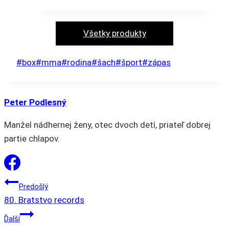
Tento
produkt
má
Všetky produkty
viacero
variantov.
Post
#
box
#
mma
#
rodina
#
šach
#
šport
#
zápas
Možnosti
Tags:
si
môžete
Peter Podlesný
vybrať
Manžel nádhernej ženy, otec dvoch detí, priateľ dobrej
na
partie chlapov.
stránke
produktu.
NAVIGÁCIA
Predošlý
80. Bratstvo records
V
Ďalší