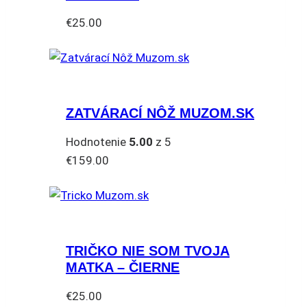
si
€
25.00
môžete
Tento
vybrať
produkt
na
má
stránke
viacero
produktu.
ZATVÁRACÍ NÔŽ MUZOM.SK
variantov.
Možnosti
Hodnotenie
5.00
z 5
si
€
159.00
môžete
vybrať
na
stránke
produktu.
TRIČKO NIE SOM TVOJA
MATKA – ČIERNE
€
25.00