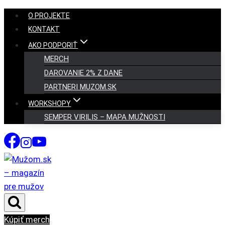
Skip
O PROJEKTE
to
KONTAKT
content
AKO PODPORIŤ
MERCH
DAROVANIE 2% Z DANE
PARTNERI MUZOM.SK
WORKSHOPY
SEMPER VIRILIS – MAPA MUŽNOSTI
Kúpiť merch