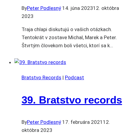
By
Peter Podlesný
14. júna 2023
12. októbra
2023
Traja chlapi diskutujú o vašich otázkach.
Tentokrát v zostave Michal, Marek a Peter.
Štvrtým človekom boli všetci, ktorí sa k…
Bratstvo Records
|
Podcast
39. Bratstvo records
By
Peter Podlesný
17. februára 2021
12.
októbra 2023