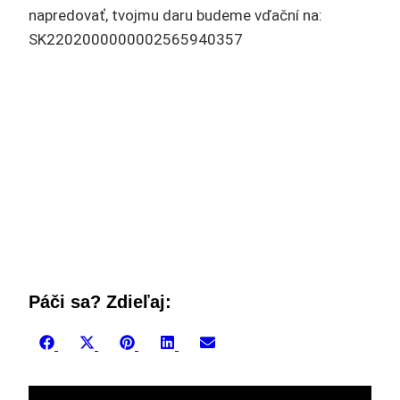
napredovať, tvojmu daru budeme vďační na:
SK2202000000002565940357
Páči sa? Zdieľaj:
Share
Share
Share
Share
Share
Facebook
X
Pinterest
LinkedIn
Email
on
on
on
on
on
(Twitter)