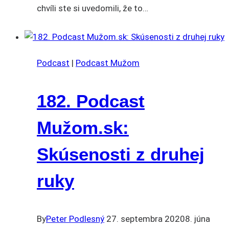
chvíli ste si uvedomili, že to…
Podcast
|
Podcast Mužom
182. Podcast
Mužom.sk:
Skúsenosti z druhej
ruky
By
Peter Podlesný
27. septembra 2020
8. júna