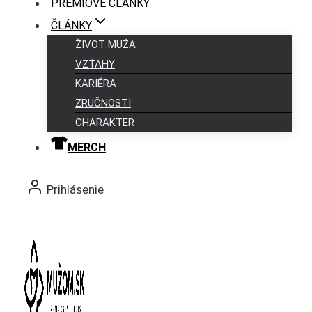
PRÉMIOVÉ ČLÁNKY
ČLÁNKY
ŽIVOT MUŽA
VZŤAHY
KARIÉRA
ZRUČNOSTI
CHARAKTER
MERCH
Prihlásenie