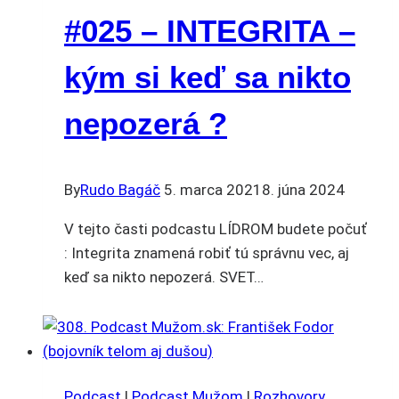
#025 – INTEGRITA –
kým si keď sa nikto
nepozerá ?
By
Rudo Bagáč
5. marca 2021
8. júna 2024
V tejto časti podcastu LÍDROM budete počuť
: Integrita znamená robiť tú správnu vec, aj
keď sa nikto nepozerá. SVET…
Podcast
|
Podcast Mužom
|
Rozhovory