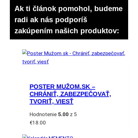
Ak ti článok pomohol, budeme
radi ak nás podporíš
zakúpením našich produktov:
POSTER MUŽOM.SK –
CHRÁNIŤ, ZABEZPEČOVAŤ,
TVORIŤ, VIESŤ
Hodnotenie
5.00
z 5
€
18.00