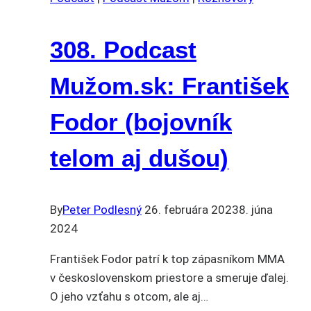
308. Podcast
Mužom.sk: František
Fodor (bojovník
telom aj dušou)
By
Peter Podlesný
26. februára 2023
8. júna
2024
František Fodor patrí k top zápasníkom MMA
v československom priestore a smeruje ďalej.
O jeho vzťahu s otcom, ale aj…