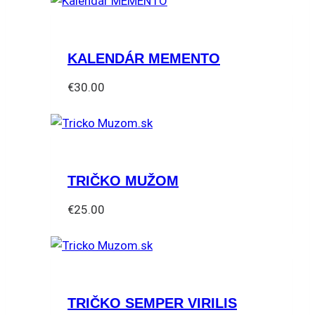
KALENDÁR MEMENTO
€
30.00
TRIČKO MUŽOM
€
25.00
Tento
produkt
má
viacero
TRIČKO SEMPER VIRILIS
variantov.