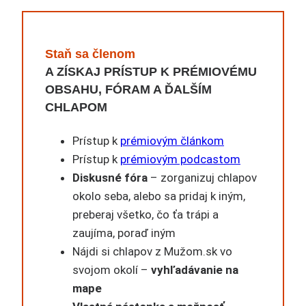
Staň sa členom
A ZÍSKAJ PRÍSTUP K PRÉMIOVÉMU
OBSAHU, FÓRAM A ĎALŠÍM
CHLAPOM
Prístup k
prémiovým článkom
Prístup k
prémiovým podcastom
Diskusné fóra
– zorganizuj chlapov
okolo seba, alebo sa pridaj k iným,
preberaj všetko, čo ťa trápi a
zaujíma, poraď iným
Nájdi si chlapov z Mužom.sk vo
svojom okolí –
vyhľadávanie na
mape