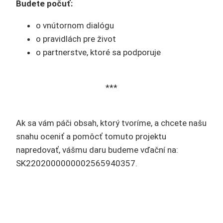
Budete počuť:
o vnútornom dialógu
o pravidlách pre život
o partnerstve, ktoré sa podporuje
***
Ak sa vám páči obsah, ktorý tvoríme, a chcete našu
snahu oceniť a pomôcť tomuto projektu
napredovať, vášmu daru budeme vďační na:
SK2202000000002565940357.