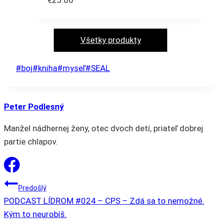
€
25.00
Tento
produkt
má
Všetky produkty
viacero
variantov.
Post
#
boj
#
kniha
#
myseľ
#
SEAL
Možnosti
Tags:
si
môžete
Peter Podlesný
vybrať
Manžel nádhernej ženy, otec dvoch detí, priateľ dobrej
na
partie chlapov.
stránke
produktu.
NAVIGÁCIA
Predošlý
PODCAST LÍDROM #024 – CPS – Zdá sa to nemožné.
Kým to neurobíš.
V