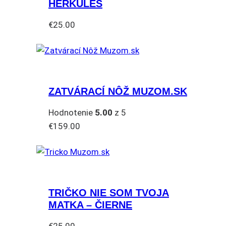
HERKULES
Možnosti
si
€
25.00
môžete
Tento
vybrať
produkt
na
má
stránke
viacero
produktu.
ZATVÁRACÍ NÔŽ MUZOM.SK
variantov.
Možnosti
Hodnotenie
5.00
z 5
si
€
159.00
môžete
vybrať
na
stránke
produktu.
TRIČKO NIE SOM TVOJA
MATKA – ČIERNE