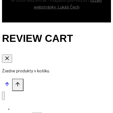
© 2026 Mužom.sk - magazín pre mužov |
Dizajn
webstránky: Lukáš Čech
REVIEW CART
Žiadne produkty v košíku.