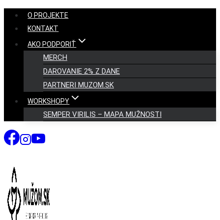
Skip
O PROJEKTE
to
KONTAKT
content
AKO PODPORIŤ
MERCH
DAROVANIE 2% Z DANE
PARTNERI MUZOM.SK
WORKSHOPY
SEMPER VIRILIS – MAPA MUŽNOSTI