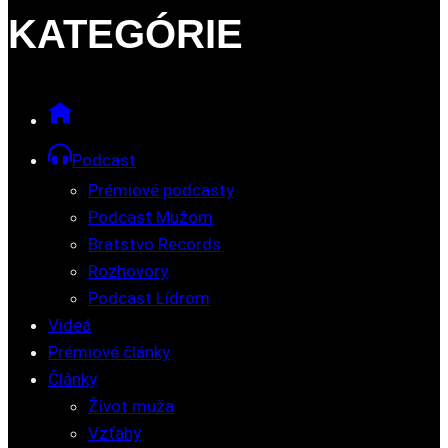
KATEGÓRIE
Podcast
Prémiové podcasty
Podcast Mužom
Bratstvo Records
Rozhovory
Podcast Lídrom
Videá
Prémiové články
Články
Život muža
Vzťahy