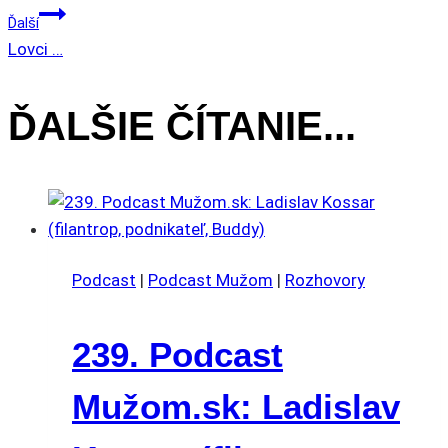
Ďalší
ČLÁNKU
Lovci …
ĎALŠIE ČÍTANIE...
Podcast
|
Podcast Mužom
|
Rozhovory
239. Podcast
Mužom.sk: Ladislav