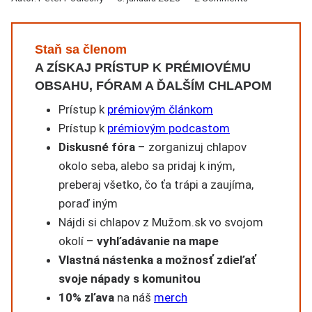
Staň sa členom
A ZÍSKAJ PRÍSTUP K PRÉMIOVÉMU
OBSAHU, FÓRAM A ĎALŠÍM CHLAPOM
Prístup k
prémiovým článkom
Prístup k
prémiovým podcastom
Diskusné fóra
– zorganizuj chlapov
okolo seba, alebo sa pridaj k iným,
preberaj všetko, čo ťa trápi a zaujíma,
poraď iným
Nájdi si chlapov z Mužom.sk vo svojom
okolí –
vyhľadávanie na mape
Vlastná nástenka a možnosť zdieľať
svoje nápady s komunitou
10% zľava
na náš
merch