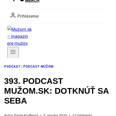
MERCH
Prihlásenie
Členovia
PODCAST
|
PODCAST MUŽOM
393. PODCAST
MUŽOM.SK: DOTKNÚŤ SA
SEBA
Autor:
Peter Podlesný
5. januára 2025
2 Comments