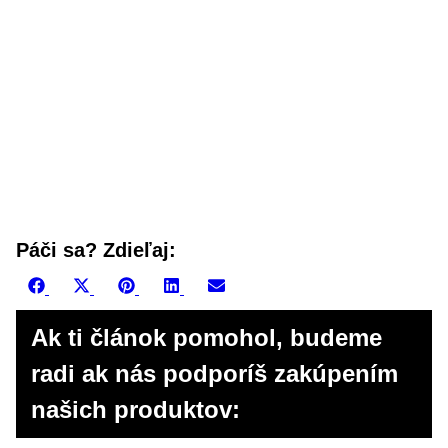
Páči sa? Zdieľaj:
Share
Share
Share
Share
Share
Facebook
X
Pinterest
LinkedIn
Email
on
on
on
on
on
(Twitter)
Ak ti článok pomohol, budeme
radi ak nás podporíš zakúpením
našich produktov: