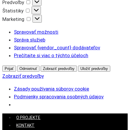
Predvoľby
Predvoľby
Štatistiky
Štatistiky
Marketing
Marketing
Spravovať možnosti
Správa služieb
Spravovať {vendor_count} dodávateľov
Prečítajte si viac o týchto účeloch
Prijať
Odmietnuť
Zobraziť predvoľby
Uložiť predvoľby
Zobraziť predvoľby
Zásady používania súborov cookie
Podmienky spracovania osobných údajov
Skip
O PROJEKTE
to
KONTAKT