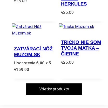
€
25.00
HERKULES
Tento
€
25.00
produkt
Tento
má
produkt
viacero
má
variantov.
viacero
Možnosti
TRIČKO NIE SOM
variantov.
si
TVOJA MATKA –
ZATVÁRACÍ NÔŽ
Možnosti
môžete
ČIERNE
MUZOM.SK
si
vybrať
€
25.00
Hodnotenie
5.00
z 5
môžete
na
Tento
€
159.00
vybrať
stránke
produkt
na
produktu.
má
stránke
viacero
Všetky produkty
produktu.
variantov.
Možnosti
si