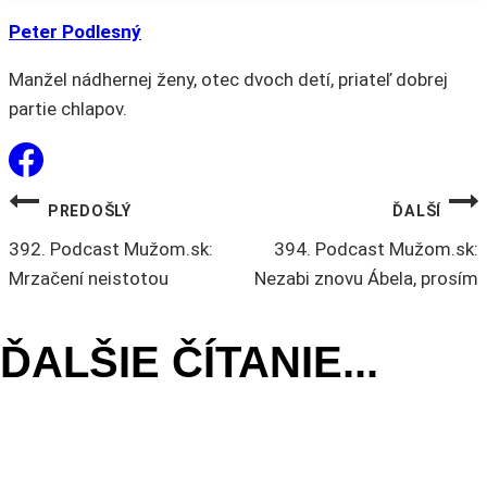
môžete
Peter Podlesný
vybrať
Manžel nádhernej ženy, otec dvoch detí, priateľ dobrej
na
partie chlapov.
stránke
produktu.
NAVIGÁCIA
PREDOŠLÝ
ĎALŠÍ
392. Podcast Mužom.sk:
394. Podcast Mužom.sk:
V
Mrzačení neistotou
Nezabi znovu Ábela, prosím
ČLÁNKU
ĎALŠIE ČÍTANIE...