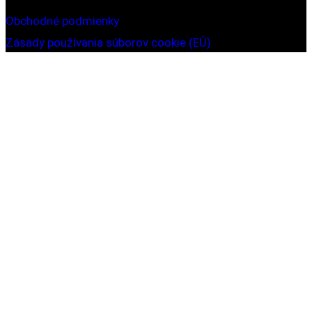
Obchodné podmienky
Zásady používania súborov cookie (EÚ)
Obchod
Pokladňa
© 2026 Mužom.sk - magazín pre mužov |
Dizajn
webstránky: Lukáš Čech