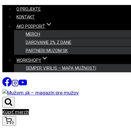
Skip
O PROJEKTE
to
KONTAKT
content
AKO PODPORIŤ
MERCH
DAROVANIE 2% Z DANE
PARTNERI MUZOM.SK
WORKSHOPY
SEMPER VIRILIS – MAPA MUŽNOSTI
Kúpiť merch
0