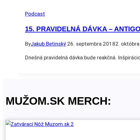
Podcast
15. PRAVIDELNÁ DÁVKA – ANTIG
By
Jakub Betinský
26. septembra 2018
2. októbr
Dnešná pravidelná dávka bude reakčná. Inšpirácio
MUŽOM.SK MERCH: