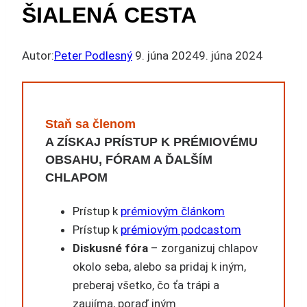
ŠIALENÁ CESTA
Autor:
Peter Podlesný
9. júna 2024
9. júna 2024
Staň sa členom
A ZÍSKAJ PRÍSTUP K PRÉMIOVÉMU
OBSAHU, FÓRAM A ĎALŠÍM
CHLAPOM
Prístup k
prémiovým článkom
Prístup k
prémiovým podcastom
Diskusné fóra
– zorganizuj chlapov
okolo seba, alebo sa pridaj k iným,
preberaj všetko, čo ťa trápi a
zaujíma, poraď iným