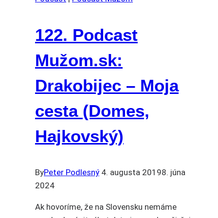
122. Podcast
Mužom.sk:
Drakobijec – Moja
cesta (Domes,
Hajkovský)
By
Peter Podlesný
4. augusta 2019
8. júna
2024
Ak hovoríme, že na Slovensku nemáme