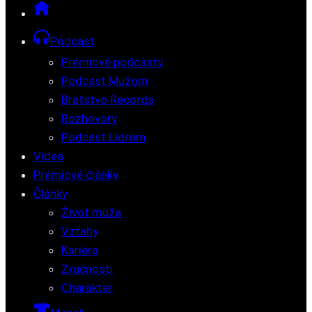
Podcast
Prémiové podcasty
Podcast Mužom
Bratstvo Records
Rozhovory
Podcast Lídrom
Videá
Prémiové články
Články
Život muža
Vzťahy
Kariéra
Zručnosti
Charakter