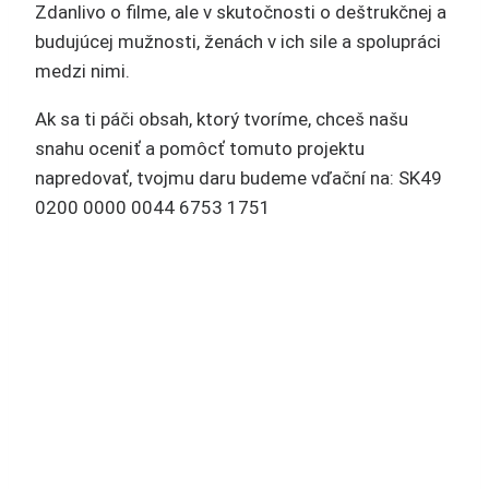
Zdanlivo o filme, ale v skutočnosti o deštrukčnej a
budujúcej mužnosti, ženách v ich sile a spolupráci
medzi nimi.
Ak sa ti páči obsah, ktorý tvoríme, chceš našu
snahu oceniť a pomôcť tomuto projektu
napredovať, tvojmu daru budeme vďační na: SK49
0200 0000 0044 6753 1751