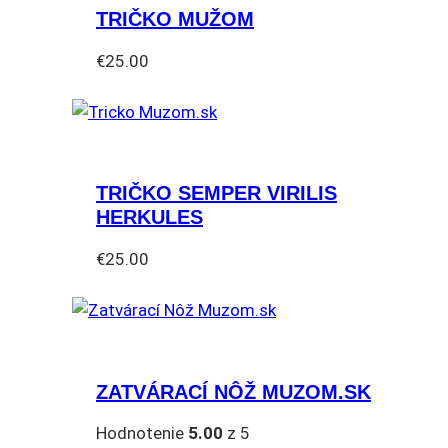
TRIČKO MUŽOM
€
25.00
Tento
produkt
má
viacero
TRIČKO SEMPER VIRILIS
variantov.
HERKULES
Možnosti
si
€
25.00
môžete
Tento
vybrať
produkt
na
má
stránke
viacero
produktu.
ZATVÁRACÍ NÔŽ MUZOM.SK
variantov.
Možnosti
Hodnotenie
5.00
z 5
si