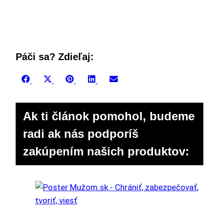
Páči sa? Zdieľaj:
Share
Share
Share
Share
Share
Facebook
X
Pinterest
LinkedIn
Email
on
on
on
on
on
(Twitter)
Ak ti článok pomohol, budeme
radi ak nás podporíš
zakúpením našich produktov: