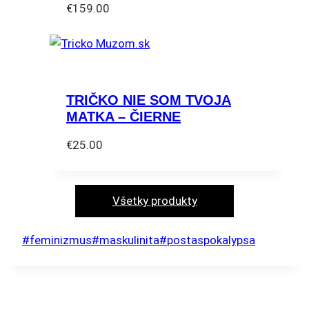
€
159.00
môžete
vybrať
na
stránke
produktu.
TRIČKO NIE SOM TVOJA
MATKA – ČIERNE
€
25.00
Tento
produkt
má
Všetky produkty
viacero
variantov.
Post
#
feminizmus
#
maskulinita
#
postaspokalypsa
Možnosti
Tags:
si
môžete