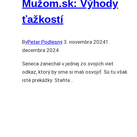
Mužom.sk: Výhody
ťažkostí
By
Peter Podlesný
3. novembra 2024
1.
decembra 2024
Seneca zanechal v jednej zo svojich viet
odkaz, ktorý by sme si mali osvojiť. Sú tu však
isté prekážky. Staňte…