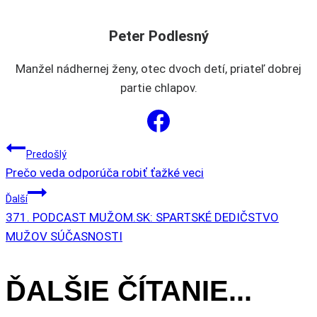
vybrať
na
Peter Podlesný
stránke
produktu.
Manžel nádhernej ženy, otec dvoch detí, priateľ dobrej
partie chlapov.
NAVIGÁCIA
Predošlý
Prečo veda odporúča robiť ťažké veci
V
Ďalší
371. PODCAST MUŽOM.SK: SPARTSKÉ DEDIČSTVO
ČLÁNKU
MUŽOV SÚČASNOSTI
ĎALŠIE ČÍTANIE...