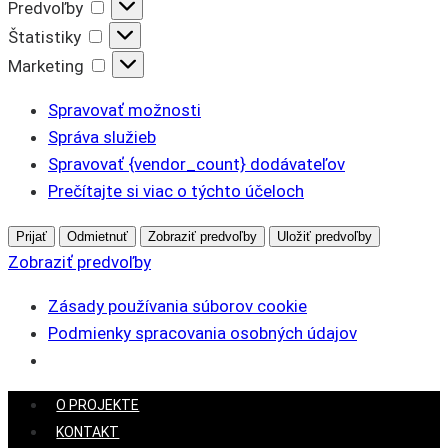
Predvoľby
Predvoľby
Štatistiky
Štatistiky
Marketing
Marketing
Spravovať možnosti
Správa služieb
Spravovať {vendor_count} dodávateľov
Prečítajte si viac o týchto účeloch
Prijať
Odmietnuť
Zobraziť predvoľby
Uložiť predvoľby
Zobraziť predvoľby
Zásady používania súborov cookie
Podmienky spracovania osobných údajov
Skip
O PROJEKTE
to
KONTAKT