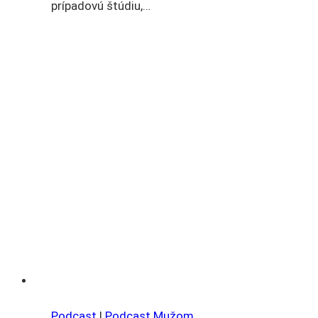
prípadovú štúdiu,…
Podcast
|
Podcast Mužom