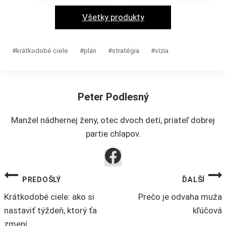
má
stránke
viacero
Všetky produkty
produktu.
variantov.
Možnosti
Post
#
krátkodobé ciele
#
plán
#
stratégia
#
vízia
si
Tags:
môžete
vybrať
Peter Podlesný
na
stránke
Manžel nádhernej ženy, otec dvoch detí, priateľ dobrej
produktu.
partie chlapov.
NAVIGÁCIA
PREDOŠLÝ
ĎALŠÍ
Krátkodobé ciele: ako si
Prečo je odvaha muža
V
nastaviť týždeň, ktorý ťa
kľúčová
zmení