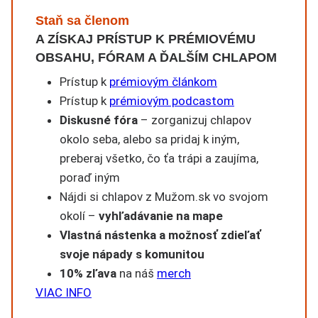
Staň sa členom
A ZÍSKAJ PRÍSTUP K PRÉMIOVÉMU
OBSAHU, FÓRAM A ĎALŠÍM CHLAPOM
Prístup k
prémiovým článkom
Prístup k
prémiovým podcastom
Diskusné fóra
– zorganizuj chlapov
okolo seba, alebo sa pridaj k iným,
preberaj všetko, čo ťa trápi a zaujíma,
poraď iným
Nájdi si chlapov z Mužom.sk vo svojom
okolí –
vyhľadávanie na mape
Vlastná nástenka a možnosť zdieľať
svoje nápady s komunitou
10% zľava
na náš
merch
VIAC INFO