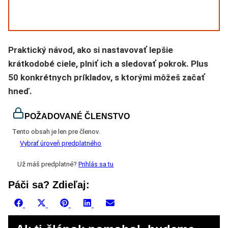
Praktický návod, ako si nastavovať lepšie
krátkodobé ciele, plniť ich a sledovať pokrok. Plus
50 konkrétnych príkladov, s ktorými môžeš začať
hneď.
POŽADOVANÉ ČLENSTVO
Tento obsah je len pre členov.
Vybrať úroveň predplatného
Už máš predplatné?
Prihlás sa tu
Páči sa? Zdieľaj:
Share
Share
Share
Share
Share
Facebook
X
Pinterest
LinkedIn
Email
on
on
on
on
on
(Twitter)