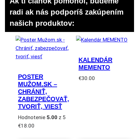
Ak ti článok pomohol, budeme
radi ak nás podporíš zakúpením
našich produktov:
KALENDÁR
MEMENTO
POSTER
€
30.00
MUŽOM.SK –
CHRÁNIŤ,
ZABEZPEČOVAŤ,
TVORIŤ, VIESŤ
Hodnotenie
5.00
z 5
€
18.00