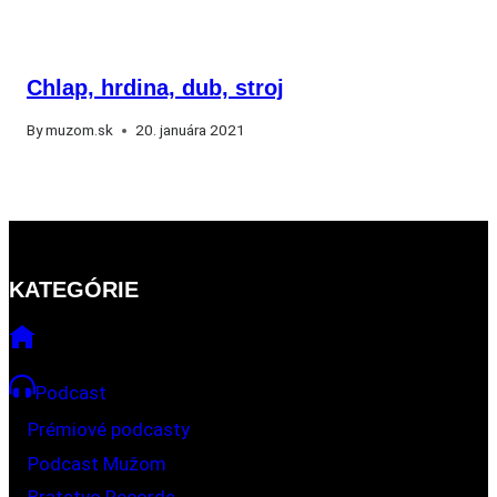
Chlap, hrdina, dub, stroj
By
muzom.sk
20. januára 2021
KATEGÓRIE
Podcast
Prémiové podcasty
Podcast Mužom