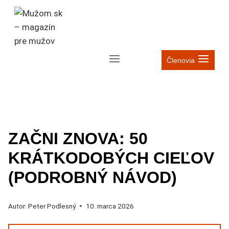
Skip
to
content
Členovia
PRÉMIOVÉ ČLÁNKY
|
KARIÉRA
|
ŽIVOT MUŽA
ZAČNI ZNOVA: 50
KRÁTKODOBÝCH CIEĽOV
(PODROBNÝ NÁVOD)
Autor:
Peter Podlesný
10. marca 2026