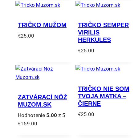
TRIČKO MUŽOM
TRIČKO SEMPER
VIRILIS
€
25.00
HERKULES
Tento
€
25.00
produkt
Tento
má
produkt
viacero
má
variantov.
viacero
Možnosti
TRIČKO NIE SOM
variantov.
si
TVOJA MATKA –
ZATVÁRACÍ NÔŽ
Možnosti
môžete
ČIERNE
MUZOM.SK
si
vybrať
€
25.00
Hodnotenie
5.00
z 5
môžete
na
Tento
€
159.00
vybrať
stránke
produkt
na
produktu.