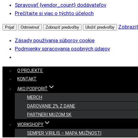
Spravovať {vendor_count} dodávateľov
Prečítajte si viac o týchto účeloch
Zobraziť
Prijať
Odmietnuť
Zobraziť predvoľby
Uložiť predvoľby
Zásady používania súborov cookie
Podmienky spracovania osobných údajov
Skip
O PROJEKTE
to
KONTAKT
content
AKO PODPORIŤ
MERCH
DAROVANIE 2% Z DANE
PARTNERI MUZOM.SK
WORKSHOPY
SEMPER VIRILIS – MAPA MUŽNOSTI