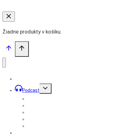
Žiadne produkty v košíku.
Toggle
Podcast
child
menu
Prémiové podcasty
Podcast Mužom
Bratstvo Records
Rozhovory
Podcast Lídrom
Videá