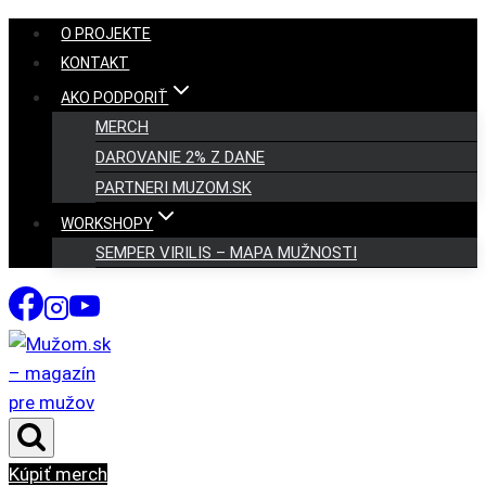
Skip
O PROJEKTE
to
KONTAKT
content
AKO PODPORIŤ
MERCH
DAROVANIE 2% Z DANE
PARTNERI MUZOM.SK
WORKSHOPY
SEMPER VIRILIS – MAPA MUŽNOSTI
Kúpiť merch