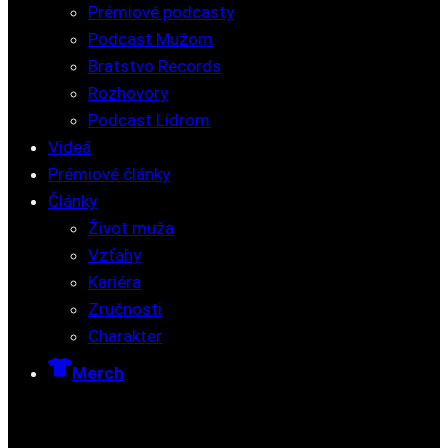
Prémiové podcasty
Podcast Mužom
Bratstvo Records
Rozhovory
Podcast Lídrom
Videá
Prémiové články
Články
Život muža
Vzťahy
Kariéra
Zručnosti
Charakter
Merch