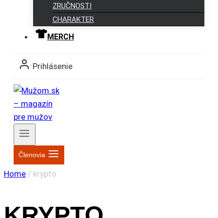
ZRUČNOSTI
CHARAKTER
MERCH
Prihlásenie
Členovia
Home
/
krypto
KRYPTO