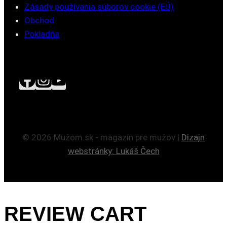
Zásady používania súborov cookie (EÚ)
Obchod
Pokladňa
© 2026 Mužom.sk - magazín pre mužov |
Dizajn
webstránky: Lukáš Čech
REVIEW CART