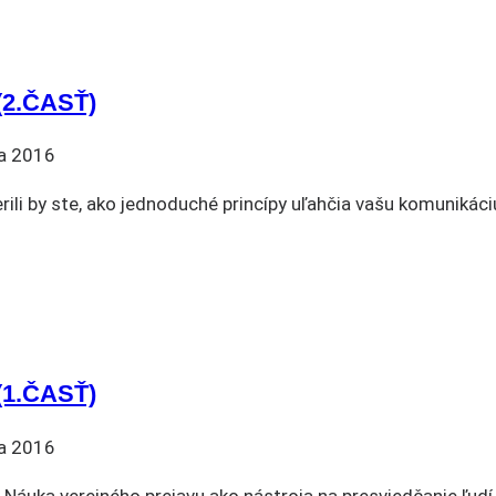
2.ČASŤ)
a 2016
ili by ste, ako jednoduché princípy uľahčia vašu komunikáci
1.ČASŤ)
a 2016
 Náuka verejného prejavu ako nástroja na presviedčanie ľudí