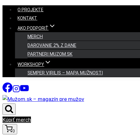
Skip
O PROJEKTE
to
KONTAKT
content
AKO PODPORIŤ
MERCH
DAROVANIE 2% Z DANE
PARTNERI MUZOM.SK
WORKSHOPY
SEMPER VIRILIS – MAPA MUŽNOSTI
Kúpiť merch
0