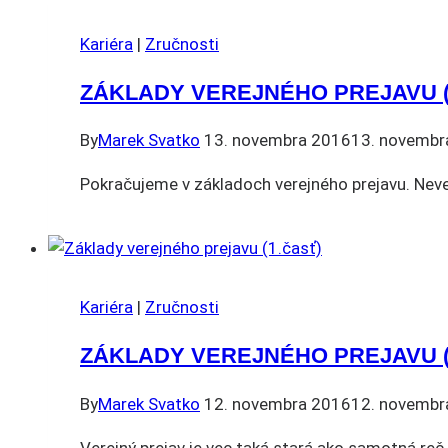
Kariéra
|
Zručnosti
ZÁKLADY VEREJNÉHO PREJAVU (
By
Marek Svatko
13. novembra 2016
13. novembr
Pokračujeme v základoch verejného prejavu. Never
Kariéra
|
Zručnosti
ZÁKLADY VEREJNÉHO PREJAVU (
By
Marek Svatko
12. novembra 2016
12. novembr
Verejný prejav je vec taká stará ako samotná reč.