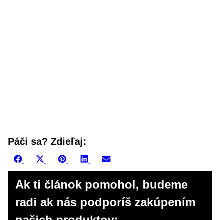
Páči sa? Zdieľaj:
Share
Share
Share
Share
Share
Facebook
X
Pinterest
LinkedIn
Email
on
on
on
on
on
(Twitter)
Ak ti článok pomohol, budeme
radi ak nás podporíš zakúpením
našich produktov: