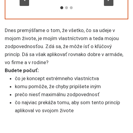
Dnes premýšľame o tom, že všetko, čo sa udeje v
mojom živote, je mojím vlastníctvom a teda mojou
zodpovednosťou. Zdá sa, že môže ísť o kľúčový
princíp. Dá sa však aplikovať rovnako dobre v armáde,
vo firme a v rodine?
Budete počuť:
čo je koncept extrémneho vlastníctva
komu pomôže, že chyby pripíšete iným
prečo niesť maximálnu zodpovednosť
čo najviac prekáža tomu, aby som tento princíp
aplikoval vo svojom živote