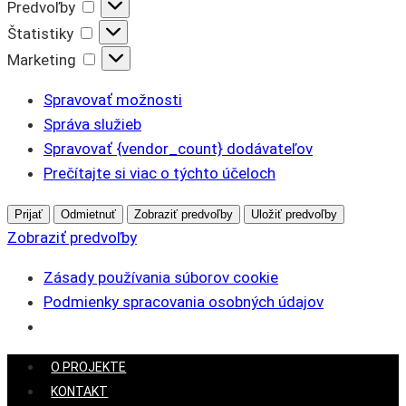
Predvoľby
Predvoľby
Štatistiky
Štatistiky
Marketing
Marketing
Spravovať možnosti
Správa služieb
Spravovať {vendor_count} dodávateľov
Prečítajte si viac o týchto účeloch
Prijať
Odmietnuť
Zobraziť predvoľby
Uložiť predvoľby
Zobraziť predvoľby
Zásady používania súborov cookie
Podmienky spracovania osobných údajov
Skip
O PROJEKTE
to
KONTAKT