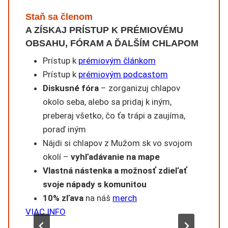
Staň sa členom
A ZÍSKAJ PRÍSTUP K PRÉMIOVÉMU
OBSAHU, FÓRAM A ĎALŠÍM CHLAPOM
Prístup k
prémiovým článkom
Prístup k
prémiovým podcastom
Diskusné fóra
– zorganizuj chlapov
okolo seba, alebo sa pridaj k iným,
preberaj všetko, čo ťa trápi a zaujíma,
poraď iným
Nájdi si chlapov z Mužom.sk vo svojom
okolí –
vyhľadávanie na mape
Vlastná nástenka a možnosť zdieľať
svoje nápady s komunitou
10% zľava
na náš
merch
VIAC INFO