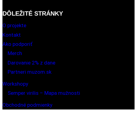
DÔLEŽITÉ STRÁNKY
O projekte
Kontakt
Ako podporiť
Merch
Darovanie 2% z dane
Partneri muzom.sk
Workshopy
Semper virilis – Mapa mužnosti
Obchodné podmienky
Zásady používania súborov cookie (EÚ)
Obchod
Pokladňa