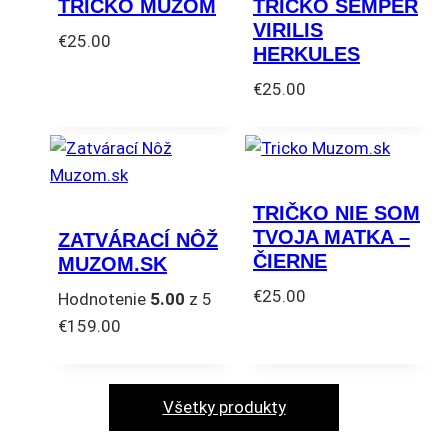
TRIČKO MUŽOM
TRIČKO SEMPER
VIRILIS
€
25.00
HERKULES
Tento
€
25.00
produkt
Tento
má
produkt
viacero
má
variantov.
viacero
Možnosti
TRIČKO NIE SOM
variantov.
si
TVOJA MATKA –
ZATVÁRACÍ NÔŽ
Možnosti
môžete
ČIERNE
MUZOM.SK
si
vybrať
€
25.00
Hodnotenie
5.00
z 5
môžete
na
Tento
€
159.00
vybrať
stránke
produkt
na
produktu.
má
stránke
viacero
Všetky produkty
produktu.
variantov.