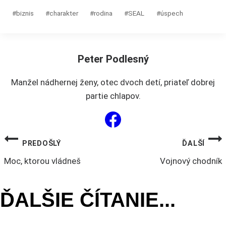
Možnosti
Post
#
biznis
#
charakter
#
rodina
#
SEAL
#
úspech
si
Tags:
môžete
vybrať
Peter Podlesný
na
stránke
Manžel nádhernej ženy, otec dvoch detí, priateľ dobrej
produktu.
partie chlapov.
NAVIGÁCIA
PREDOŠLÝ
ĎALŠÍ
Moc, ktorou vládneš
Vojnový chodník
V
ĎALŠIE ČÍTANIE...
ČLÁNKU