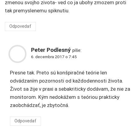
zmenou svojho zivota- ved co ja ubohy zmozem proti
tak premyslenemu spiknutiu.
Odpovedať
Peter Podlesný
píše:
6. decembra 2017 o 7:45
Presne tak. Preto sú konšpiračné teórie len
odvádzaním pozornosti od každodennosti života.
Život sa žije v praxi a sebakriticky dodávam, že nie za
monitorom. Kým nedokážem s teóriou prakticky
zaobchádzať, je zbytočná.
Odpovedať