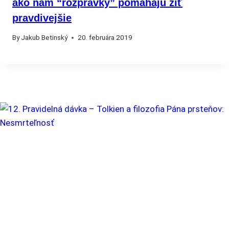
ako nám “rozprávky” pomáhajú žiť
pravdivejšie
By
Jakub Betinský
20. februára 2019