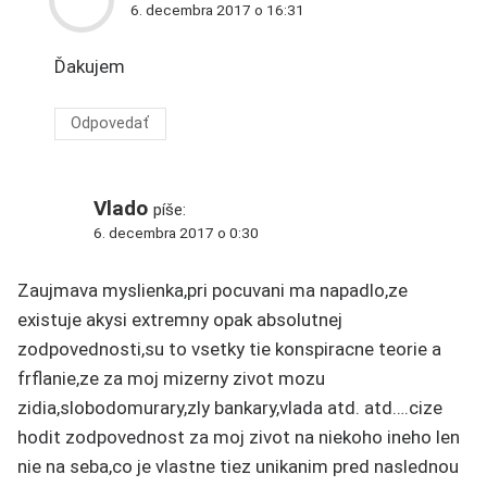
6. decembra 2017 o 16:31
Ďakujem
Odpovedať
Vlado
píše:
6. decembra 2017 o 0:30
Zaujmava myslienka,pri pocuvani ma napadlo,ze
existuje akysi extremny opak absolutnej
zodpovednosti,su to vsetky tie konspiracne teorie a
frflanie,ze za moj mizerny zivot mozu
zidia,slobodomurary,zly bankary,vlada atd. atd….cize
hodit zodpovednost za moj zivot na niekoho ineho len
nie na seba,co je vlastne tiez unikanim pred naslednou