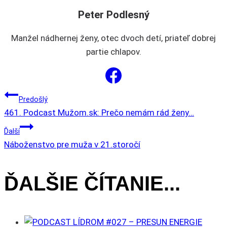
môžete
Peter Podlesný
vybrať
na
Manžel nádhernej ženy, otec dvoch detí, priateľ dobrej
stránke
partie chlapov.
produktu.
NAVIGÁCIA
Predošlý
461. Podcast Mužom.sk: Prečo nemám rád ženy…
V
Ďalší
Náboženstvo pre muža v 21.storočí
ČLÁNKU
ĎALŠIE ČÍTANIE...