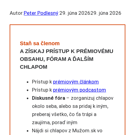
Autor:
Peter Podlesný
29. júna 2026
29. júna 2026
Staň sa členom
A ZÍSKAJ PRÍSTUP K PRÉMIOVÉMU
OBSAHU, FÓRAM A ĎALŠÍM
CHLAPOM
Prístup k
prémiovým článkom
Prístup k
prémiovým podcastom
Diskusné fóra
– zorganizuj chlapov
okolo seba, alebo sa pridaj k iným,
preberaj všetko, čo ťa trápi a
zaujíma, poraď iným
Nájdi si chlapov z Mužom.sk vo