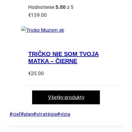
Možnosti
Hodnotenie
5.00
z 5
si
€
159.00
môžete
vybrať
na
stránke
produktu.
TRIČKO NIE SOM TVOJA
MATKA – ČIERNE
€
25.00
Tento
produkt
má
Všetky produkty
viacero
variantov.
Post
#
cieľ
#
plan
#
stratégia
#
vízia
Možnosti
Tags:
si