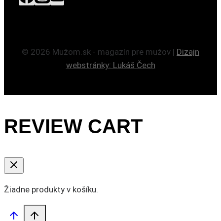
© 2026 Mužom.sk - magazín pre mužov |
Dizajn
webstránky: Lukáš Čech
REVIEW CART
Žiadne produkty v košíku.