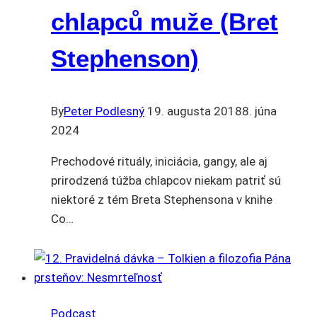
chlapců muže (Bret
Stephenson)
By
Peter Podlesný
19. augusta 2018
8. júna
2024
Prechodové rituály, iniciácia, gangy, ale aj
prirodzená túžba chlapcov niekam patriť sú
niektoré z tém Breta Stephensona v knihe
Co…
Podcast