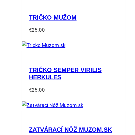
TRIČKO MUŽOM
€
25.00
Tento
produkt
má
viacero
TRIČKO SEMPER VIRILIS
variantov.
HERKULES
Možnosti
si
€
25.00
môžete
Tento
vybrať
produkt
na
má
stránke
viacero
produktu.
ZATVÁRACÍ NÔŽ MUZOM.SK
variantov.