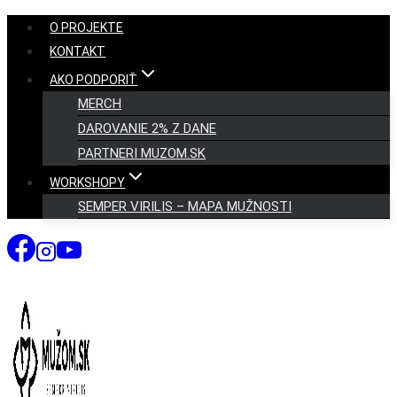
Skip
O PROJEKTE
to
KONTAKT
content
AKO PODPORIŤ
MERCH
DAROVANIE 2% Z DANE
PARTNERI MUZOM.SK
WORKSHOPY
SEMPER VIRILIS – MAPA MUŽNOSTI