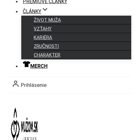
PRÉMIOVÉ ČLÁNKY
ČLÁNKY
ŽIVOT MUŽA
VZŤAHY
KARIÉRA
ZRUČNOSTI
CHARAKTER
MERCH
Prihlásenie