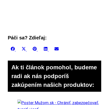
Páči sa? Zdieľaj:
Share
Share
Share
Share
Share
Facebook
X
Pinterest
LinkedIn
Email
on
on
on
on
on
(Twitter)
Ak ti článok pomohol, budeme
radi ak nás podporíš
zakúpením našich produktov: