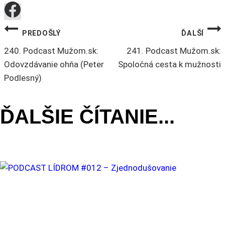
NAVIGÁCIA
PREDOŠLÝ
ĎALŠÍ
240. Podcast Mužom.sk:
241. Podcast Mužom.sk:
V
Odovzdávanie ohňa (Peter
Spoločná cesta k mužnosti
Podlesný)
ČLÁNKU
ĎALŠIE ČÍTANIE...