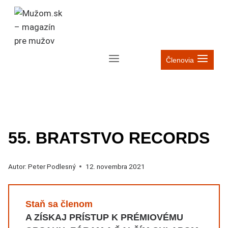
Skip
to
content
Členovia
PODCAST
|
BRATSTVO RECORDS
55. BRATSTVO RECORDS
Autor:
Peter Podlesný
12. novembra 2021
Staň sa členom
A ZÍSKAJ PRÍSTUP K PRÉMIOVÉMU