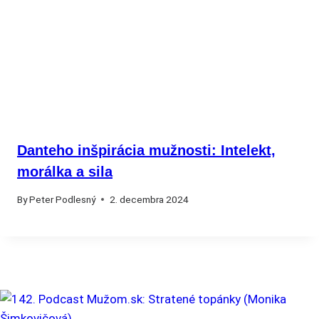
Danteho inšpirácia mužnosti: Intelekt,
morálka a sila
By
Peter Podlesný
2. decembra 2024