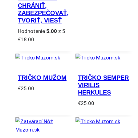
CHRÁNIŤ,
ZABEZPEČOVAŤ,
TVORIŤ, VIESŤ
Hodnotenie
5.00
z 5
€
18.00
TRIČKO MUŽOM
TRIČKO SEMPER
VIRILIS
€
25.00
HERKULES
Tento
€
25.00
produkt
Tento
má
produkt
viacero
má
variantov.
viacero