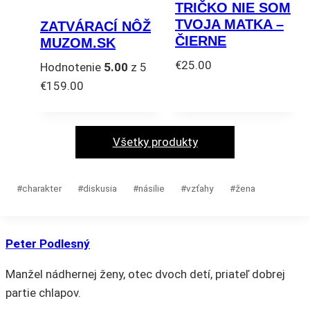
Možnosti
TRIČKO NIE SOM
variantov.
si
TVOJA MATKA –
ZATVÁRACÍ NÔŽ
Možnosti
môžete
ČIERNE
MUZOM.SK
si
vybrať
€
25.00
Hodnotenie
5.00
z 5
môžete
na
Tento
€
159.00
vybrať
stránke
produkt
na
produktu.
má
stránke
viacero
Všetky produkty
produktu.
variantov.
Možnosti
Post
#
charakter
#
diskusia
#
násilie
#
vzťahy
#
žena
si
Tags:
môžete
vybrať
Peter Podlesný
na
stránke
Manžel nádhernej ženy, otec dvoch detí, priateľ dobrej
produktu.
partie chlapov.