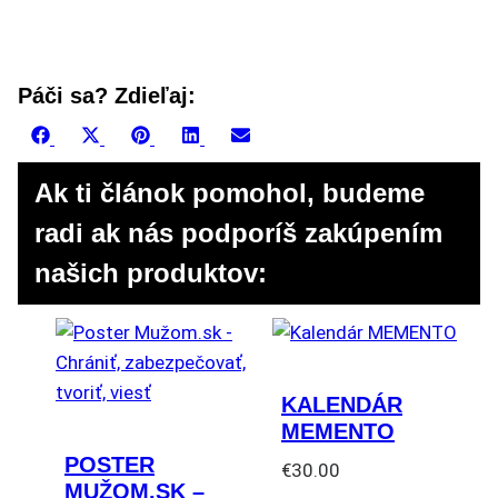
Páči sa? Zdieľaj:
Share
Share
Share
Share
Share
Facebook
X
Pinterest
LinkedIn
Email
on
on
on
on
on
(Twitter)
Ak ti článok pomohol, budeme
radi ak nás podporíš zakúpením
našich produktov:
KALENDÁR
MEMENTO
POSTER
€
30.00
MUŽOM.SK –