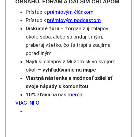
OBSAHU, FÓRAM A ĎALŠÍM CHLAPOM
Prístup k
prémiovým článkom
Prístup k
prémiovým podcastom
Diskusné fóra
– zorganizuj chlapov
okolo seba, alebo sa pridaj k iným,
preberaj všetko, čo ťa trápi a zaujíma,
poraď iným
Nájdi si chlapov z Mužom.sk vo svojom
okolí –
vyhľadávanie na mape
Vlastná nástenka a možnosť zdieľať
svoje nápady s komunitou
10% zľava
na náš
merch
VIAC INFO