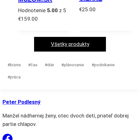
si
vybrať
€
25.00
Hodnotenie
5.00
z 5
môžete
na
Tento
€
159.00
vybrať
stránke
produkt
na
produktu.
má
stránke
viacero
Všetky produkty
produktu.
variantov.
Možnosti
Post
#
biznis
#
čas
#
diár
#
plánovanie
#
podnikanie
si
Tags:
môžete
#
práca
vybrať
na
stránke
Peter Podlesný
produktu.
Manžel nádhernej ženy, otec dvoch detí, priateľ dobrej
partie chlapov.