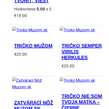
TVORIŤ, VIESŤ
Hodnotenie
5.00
z 5
€
18.00
TRIČKO MUŽOM
TRIČKO SEMPER
VIRILIS
€
25.00
HERKULES
Tento
€
25.00
produkt
Tento
má
produkt
viacero
má
variantov.
viacero
Možnosti
TRIČKO NIE SOM
variantov.
si
TVOJA MATKA –
ZATVÁRACÍ NÔŽ
Možnosti
môžete
ČIERNE
MUZOM.SK