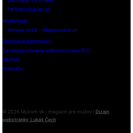
Darovanie 2% z dane
Partneri muzom.sk
Workshopy
Semper virilis – Mapa mužnosti
Obchodné podmienky
Zásady používania súborov cookie (EÚ)
Obchod
Pokladňa
© 2026 Mužom.sk - magazín pre mužov |
Dizajn
webstránky: Lukáš Čech