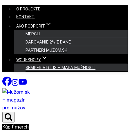
Skip
O PROJEKTE
to
KONTAKT
content
AKO PODPORIŤ
MERCH
DAROVANIE 2% Z DANE
PARTNERI MUZOM.SK
WORKSHOPY
SEMPER VIRILIS – MAPA MUŽNOSTI
Kúpiť merch