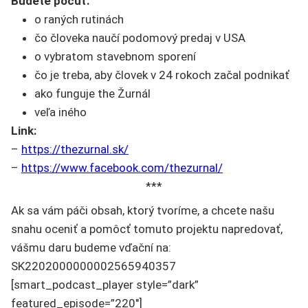
Budete počuť:
o raných rutinách
čo človeka naučí podomový predaj v USA
o vybratom stavebnom sporení
čo je treba, aby človek v 24 rokoch začal podnikať
ako funguje the Žurnál
veľa iného
Link:
–
https://thezurnal.sk/
–
https://www.facebook.com/thezurnal/
***
Ak sa vám páči obsah, ktorý tvoríme, a chcete našu
snahu oceniť a pomôcť tomuto projektu napredovať,
vášmu daru budeme vďační na:
SK2202000000002565940357
[smart_podcast_player style=”dark”
featured_episode=”220″]