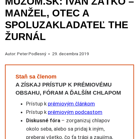
MUŽOM.SK: IVAN ZAŤKO –
MANŽEL, OTEC A
SPOLUZAKLADATEĽ THE
ŽURNÁL
Autor:
Peter Podlesný
29. decembra 2019
Staň sa členom
A ZÍSKAJ PRÍSTUP K PRÉMIOVÉMU
OBSAHU, FÓRAM A ĎALŠÍM CHLAPOM
Prístup k
prémiovým článkom
Prístup k
prémiovým podcastom
Diskusné fóra
– zorganizuj chlapov
okolo seba, alebo sa pridaj k iným,
preberaj všetko, čo ťa trápi a zaujíma,