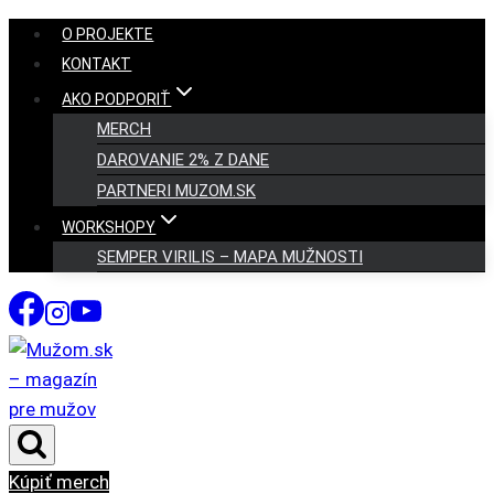
Skip
O PROJEKTE
to
KONTAKT
content
AKO PODPORIŤ
MERCH
DAROVANIE 2% Z DANE
PARTNERI MUZOM.SK
WORKSHOPY
SEMPER VIRILIS – MAPA MUŽNOSTI
Kúpiť merch