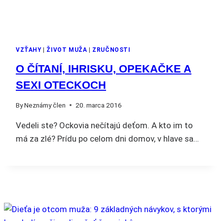
VZŤAHY
|
ŽIVOT MUŽA
|
ZRUČNOSTI
O ČÍTANÍ, IHRISKU, OPEKAČKE A
SEXI OTECKOCH
By
Neznámy člen
20. marca 2016
Vedeli ste? Ockovia nečítajú deťom. A kto im to
má za zlé? Prídu po celom dni domov, v hlave sa…