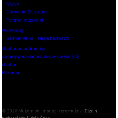
Merch
Darovanie 2% z dane
Partneri muzom.sk
Workshopy
Semper virilis – Mapa mužnosti
Obchodné podmienky
Zásady používania súborov cookie (EÚ)
Obchod
Pokladňa
© 2026 Mužom.sk - magazín pre mužov |
Dizajn
webstránky: Lukáš Čech