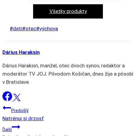
produkt
má
Všetky produkty
viacero
variantov.
Post
#
deti
#
otec
#
výchova
Možnosti
Tags:
si
môžete
Dárius Haraksin
vybrať
Dárius Haraksin, manžel, otec dvoch synov, redaktor a
na
moderátor TV JOJ. Pôvodom Košičan, dnes žije a pôsobí
stránke
v Bratislave.
produktu.
NAVIGÁCIA
Predošlý
Natrénuj si drzosť
V
Ďalší