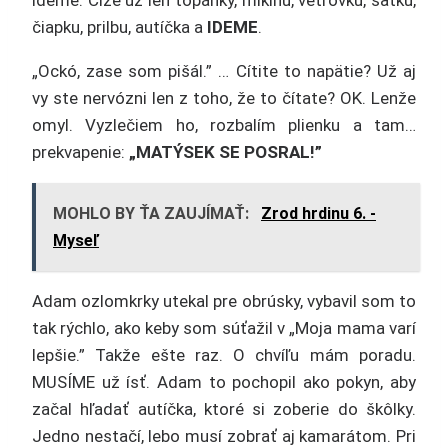
ideme. Čiže už len topánky, mikinu, vetrovku, šatku,
čiapku, prilbu, autíčka a
IDEME
.
„Ockó, zase som pišál.” … Cítite to napätie? Už aj
vy ste nervózni len z toho, že to čítate? OK. Lenže
omyl. Vyzlečiem ho, rozbalím plienku a tam…
prekvapenie:
„MATÝSEK SE POSRAL!”
MOHLO BY ŤA ZAUJÍMAŤ:
Zrod hrdinu 6. -
Myseľ
Adam ozlomkrky utekal pre obrúsky, vybavil som to
tak rýchlo, ako keby som súťažil v „Moja mama varí
lepšie.” Takže ešte raz. O chvíľu mám poradu.
MUSÍME už ísť. Adam to pochopil ako pokyn, aby
začal hľadať autíčka, ktoré si zoberie do škôlky.
Jedno nestačí, lebo musí zobrať aj kamarátom. Pri