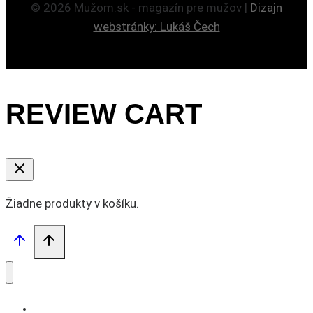
© 2026 Mužom.sk - magazín pre mužov |
Dizajn
webstránky: Lukáš Čech
REVIEW CART
Žiadne produkty v košíku.