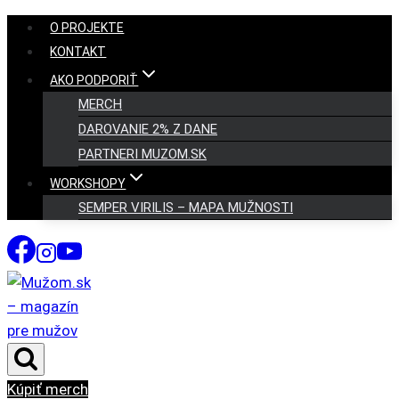
Skip
O PROJEKTE
to
KONTAKT
content
AKO PODPORIŤ
MERCH
DAROVANIE 2% Z DANE
PARTNERI MUZOM.SK
WORKSHOPY
SEMPER VIRILIS – MAPA MUŽNOSTI
Kúpiť merch