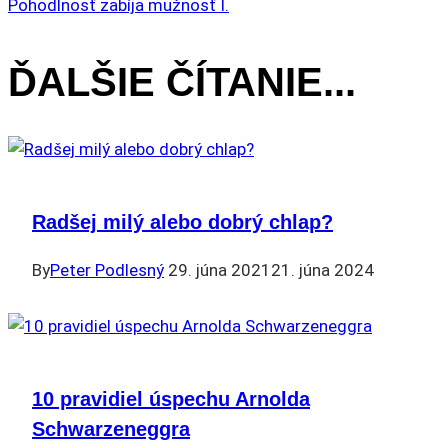
Pohodlnosť zabíja mužnosť I.
ČLÁNKU
ĎALŠIE ČÍTANIE...
Radšej milý alebo dobrý chlap?
By
Peter Podlesný
29. júna 2021
21. júna 2024
10 pravidiel úspechu Arnolda
Schwarzeneggra