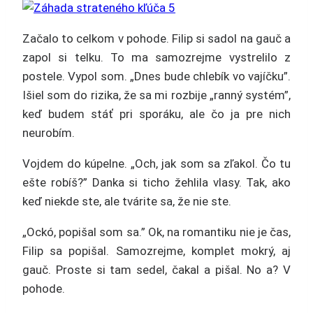
Začalo to celkom v pohode. Filip si sadol na gauč a
zapol si telku. To ma samozrejme vystrelilo z
postele. Vypol som. „Dnes bude chlebík vo vajíčku”.
Išiel som do rizika, že sa mi rozbije „ranný systém”,
keď budem stáť pri sporáku, ale čo ja pre nich
neurobím.
Vojdem do kúpelne. „Och, jak som sa zľakol. Čo tu
ešte robíš?” Danka si ticho žehlila vlasy. Tak, ako
keď niekde ste, ale tvárite sa, že nie ste.
„Ockó, popišal som sa.” Ok, na romantiku nie je čas,
Filip sa popišal. Samozrejme, komplet mokrý, aj
gauč. Proste si tam sedel, čakal a pišal. No a? V
pohode.