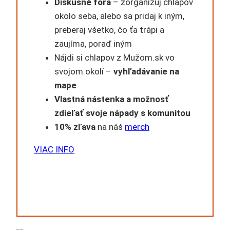
Diskusné fóra
– zorganizuj chlapov
okolo seba, alebo sa pridaj k iným,
preberaj všetko, čo ťa trápi a
zaujíma, poraď iným
Nájdi si chlapov z Mužom.sk vo
svojom okolí –
vyhľadávanie na
mape
Vlastná nástenka a možnosť
zdieľať svoje nápady s komunitou
10% zľava
na náš
merch
VIAC INFO