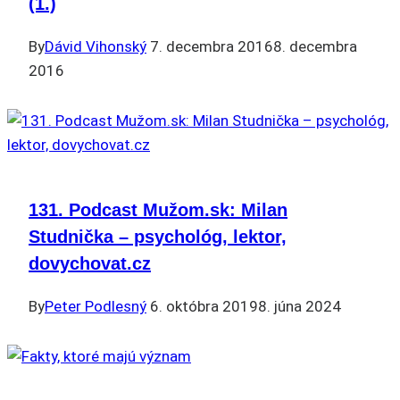
(1.)
By
Dávid Vihonský
7. decembra 2016
8. decembra
2016
131. Podcast Mužom.sk: Milan
Studnička – psychológ, lektor,
dovychovat.cz
By
Peter Podlesný
6. októbra 2019
8. júna 2024