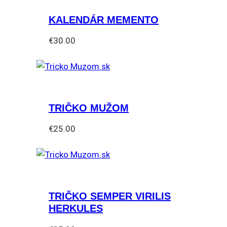
KALENDÁR MEMENTO
€
30.00
TRIČKO MUŽOM
€
25.00
Tento
produkt
má
viacero
TRIČKO SEMPER VIRILIS
variantov.
HERKULES
Možnosti
si