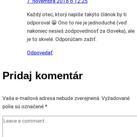
7. novembra 2018 o 12:25
Každý otec, ktorý napíše takýto článok by ti
odporoval 😀 Ono to nie je jednoduché (veď
nakoniec nesieš zodpovednosť za človeka), ale
je to skvelé. Odporúčam zažiť.
Odpovedať
Pridaj komentár
Vaša e-mailová adresa nebude zverejnená.
Vyžadované
polia sú označené
*