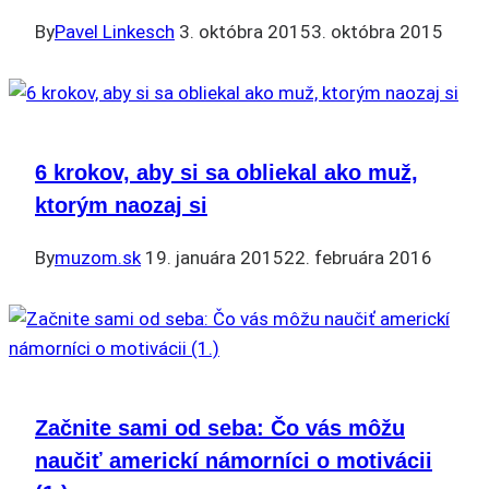
By
Pavel Linkesch
3. októbra 2015
3. októbra 2015
6 krokov, aby si sa obliekal ako muž,
ktorým naozaj si
By
muzom.sk
19. januára 2015
22. februára 2016
Začnite sami od seba: Čo vás môžu
naučiť americkí námorníci o motivácii