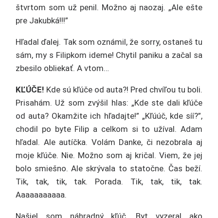
štvrtom som už penil. Možno aj naozaj. „Ale ešte
pre Jakubká!!!”
Hľadal ďalej. Tak som oznámil, že sorry, ostaneš tu
sám, my s Filipkom ideme! Chytil paniku a začal sa
zbesilo obliekať. A vtom…
KĽÚČE!
Kde sú kľúče od auta?! Pred chvíľou tu boli.
Prisahám. Už som zvýšil hlas: „Kde ste dali kľúče
od auta? Okamžite ich hľadajte!” „Kľúúč, kde síí?”,
chodil po byte Filip a celkom si to užíval. Adam
hľadal. Ale autíčka. Volám Danke, či nezobrala aj
moje kľúče. Nie. Možno som aj kričal. Viem, že jej
bolo smiešno. Ale skrývala to statočne. Čas beží.
Tik, tak, tik, tak. Porada. Tik, tak, tik, tak.
Aaaaaaaaaaa.
Našiel som náhradný kľúč. Byt vyzeral ako