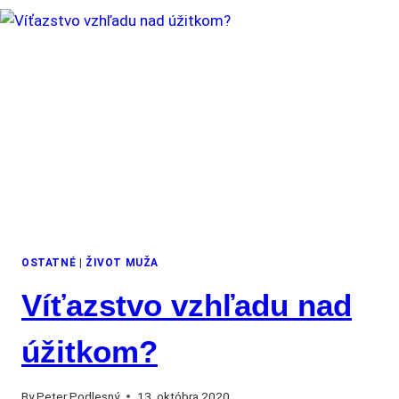
OSTATNÉ
|
ŽIVOT MUŽA
Víťazstvo vzhľadu nad
úžitkom?
By
Peter Podlesný
13. októbra 2020