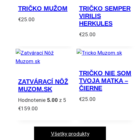
TRIČKO MUŽOM
TRIČKO SEMPER
VIRILIS
€
25.00
HERKULES
Tento
€
25.00
produkt
Tento
má
produkt
viacero
má
variantov.
viacero
Možnosti
TRIČKO NIE SOM
variantov.
si
TVOJA MATKA –
ZATVÁRACÍ NÔŽ
Možnosti
môžete
ČIERNE
MUZOM.SK
si
vybrať
€
25.00
Hodnotenie
5.00
z 5
môžete
na
Tento
€
159.00
vybrať
stránke
produkt
na
produktu.
má
stránke
viacero
Všetky produkty
produktu.