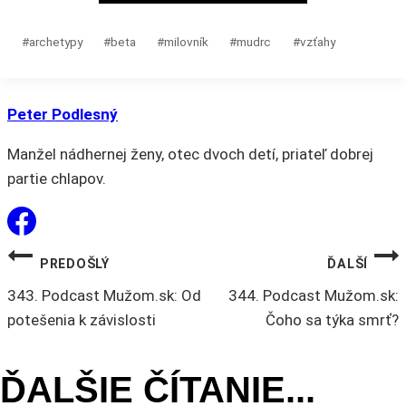
variantov.
Možnosti
Post
#
archetypy
#
beta
#
milovník
#
mudrc
#
vzťahy
si
Tags:
môžete
vybrať
Peter Podlesný
na
stránke
Manžel nádhernej ženy, otec dvoch detí, priateľ dobrej
produktu.
partie chlapov.
NAVIGÁCIA
PREDOŠLÝ
ĎALŠÍ
343. Podcast Mužom.sk: Od
344. Podcast Mužom.sk:
V
potešenia k závislosti
Čoho sa týka smrť?
ČLÁNKU
ĎALŠIE ČÍTANIE...