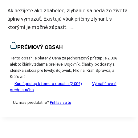
Ak nežijete ako zbabelec, zlyhanie sa nedá zo života
úplne vymazať. Existujú však príčiny zlyhaní, s
ktorými je možné zápasiť…....
PRÉMIOVÝ OBSAH
Tento obsah je platený. Cena za jednorázový prístup je 2.00€
alebo: články zdarma pre level Bojovník, články, podcasty a
členská sekcia pre levely: Bojovník, Hrdina, Kráľ, Správca, a
Kráľovná.
Kúpiť prístup k tomuto obsahu (2.00€)
Vybrať úroveń
predplatného
Už máš predplatné?
Prihlás sa tu