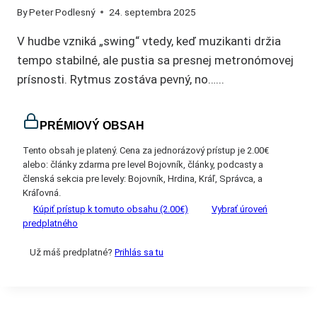
By
Peter Podlesný
24. septembra 2025
V hudbe vzniká „swing“ vtedy, keď muzikanti držia
tempo stabilné, ale pustia sa presnej metronómovej
prísnosti. Rytmus zostáva pevný, no…...
PRÉMIOVÝ OBSAH
Tento obsah je platený. Cena za jednorázový prístup je 2.00€
alebo: články zdarma pre level Bojovník, články, podcasty a
členská sekcia pre levely: Bojovník, Hrdina, Kráľ, Správca, a
Kráľovná.
Kúpiť prístup k tomuto obsahu (2.00€)
Vybrať úroveń
predplatného
Už máš predplatné?
Prihlás sa tu