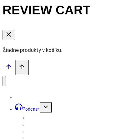
REVIEW CART
Žiadne produkty v košíku.
Toggle
Podcast
child
menu
Prémiové podcasty
Podcast Mužom
Bratstvo Records
Rozhovory