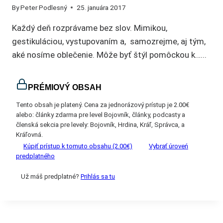
By
Peter Podlesný
25. januára 2017
Každý deň rozprávame bez slov. Mimikou,
gestikuláciou, vystupovaním a, samozrejme, aj tým,
aké nosíme oblečenie. Môže byť štýl pomôckou k…...
PRÉMIOVÝ OBSAH
Tento obsah je platený. Cena za jednorázový prístup je 2.00€
alebo: články zdarma pre level Bojovník, články, podcasty a
členská sekcia pre levely: Bojovník, Hrdina, Kráľ, Správca, a
Kráľovná.
Kúpiť prístup k tomuto obsahu (2.00€)
Vybrať úroveń
predplatného
Už máš predplatné?
Prihlás sa tu