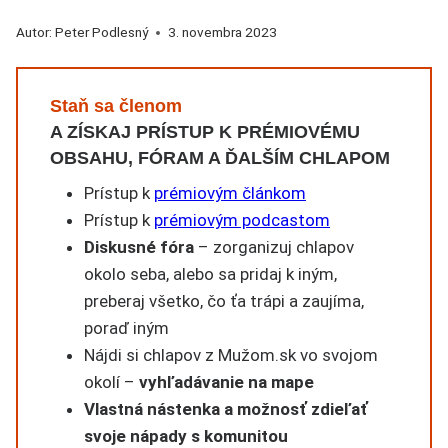
Autor:
Peter Podlesný
3. novembra 2023
Staň sa členom
A ZÍSKAJ PRÍSTUP K PRÉMIOVÉMU
OBSAHU, FÓRAM A ĎALŠÍM CHLAPOM
Prístup k
prémiovým článkom
Prístup k
prémiovým podcastom
Diskusné fóra
– zorganizuj chlapov
okolo seba, alebo sa pridaj k iným,
preberaj všetko, čo ťa trápi a zaujíma,
poraď iným
Nájdi si chlapov z Mužom.sk vo svojom
okolí –
vyhľadávanie na mape
Vlastná nástenka a možnosť zdieľať
svoje nápady s komunitou