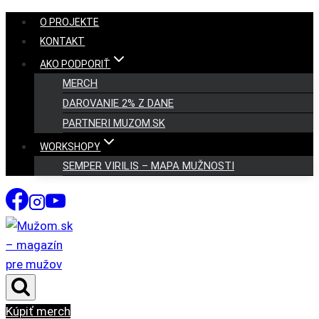
Skip
O PROJEKTE
to
KONTAKT
content
AKO PODPORIŤ
MERCH
DAROVANIE 2% Z DANE
PARTNERI MUZOM.SK
WORKSHOPY
SEMPER VIRILIS – MAPA MUŽNOSTI
Kúpiť merch