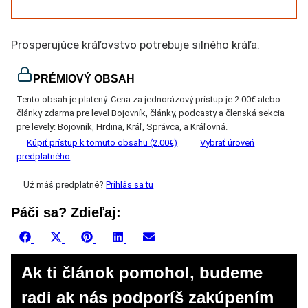
Prosperujúce kráľovstvo potrebuje silného kráľa.
PRÉMIOVÝ OBSAH
Tento obsah je platený. Cena za jednorázový prístup je 2.00€ alebo:
články zdarma pre level Bojovník, články, podcasty a členská sekcia
pre levely: Bojovník, Hrdina, Kráľ, Správca, a Kráľovná.
Kúpiť prístup k tomuto obsahu (2.00€)
Vybrať úroveń
predplatného
Už máš predplatné?
Prihlás sa tu
Páči sa? Zdieľaj:
Share
Share
Share
Share
Share
Facebook
X
Pinterest
LinkedIn
Email
on
on
on
on
on
(Twitter)
Ak ti článok pomohol, budeme
radi ak nás podporíš zakúpením