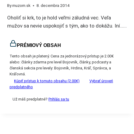
By
muzom.sk
8. decembra 2014
Oholiť si krk, to je hold veľmi záludná vec. Veľa
mužov sa nevie uspokojiť s tým, ako to dokážu. Iní…...
PRÉMIOVÝ OBSAH
Tento obsah je platený. Cena za jednorázový prístup je 2.00€
alebo: články zdarma pre level Bojovník, články, podcasty a
členská sekcia pre levely: Bojovník, Hrdina, Kráľ, Správca, a
Kráľovná.
Kúpiť prístup k tomuto obsahu (2.00€)
Vybrať úroveń
predplatného
Už máš predplatné?
Prihlás sa tu