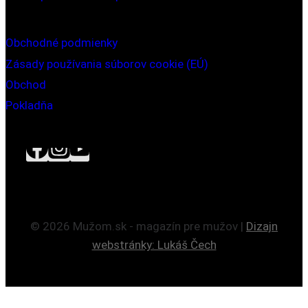
Obchodné podmienky
Zásady používania súborov cookie (EÚ)
Obchod
Pokladňa
© 2026 Mužom.sk - magazín pre mužov |
Dizajn
webstránky: Lukáš Čech