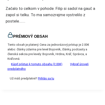
Začalo to celkom v pohode. Filip si sadol na gauč a
zapol si telku. To ma samozrejme vystrelilo z
postele…....
PRÉMIOVÝ OBSAH
Tento obsah je platený. Cena za jednorázový prístup je 2.00€
alebo: články zdarma pre level Bojovník, články, podcasty a
členská sekcia pre levely: Bojovník, Hrdina, Kráľ, Správca, a
Kráľovná.
Kúpiť prístup k tomuto obsahu (2.00€)
Vybrať úroveń
predplatného
Už máš predplatné?
Prihlás sa tu