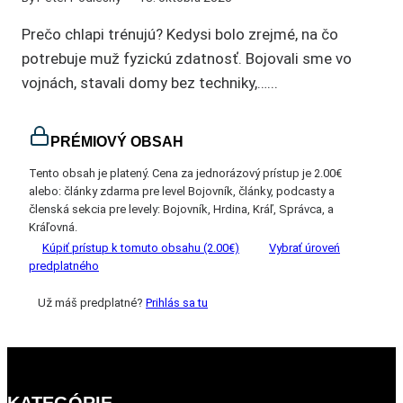
Prečo chlapi trénujú? Kedysi bolo zrejmé, na čo
potrebuje muž fyzickú zdatnosť. Bojovali sme vo
vojnách, stavali domy bez techniky,…...
PRÉMIOVÝ OBSAH
Tento obsah je platený. Cena za jednorázový prístup je 2.00€
alebo: články zdarma pre level Bojovník, články, podcasty a
členská sekcia pre levely: Bojovník, Hrdina, Kráľ, Správca, a
Kráľovná.
Kúpiť prístup k tomuto obsahu (2.00€)
Vybrať úroveń
predplatného
Už máš predplatné?
Prihlás sa tu
KATEGÓRIE