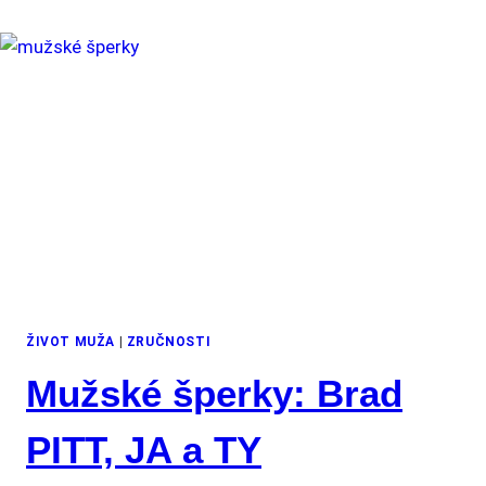
ŽIVOT MUŽA
|
ZRUČNOSTI
Mužské šperky: Brad
PITT, JA a TY