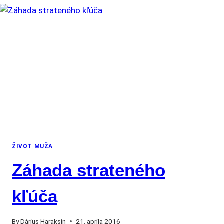
ŽIVOT MUŽA
Záhada strateného
kľúča
By
Dárius Haraksin
21. apríla 2016