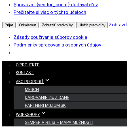
Spravovať {vendor_count} dodávateľov
Prečítajte si viac o týchto účeloch
Zobraziť
Prijať
Odmietnuť
Zobraziť predvoľby
Uložiť predvoľby
Zásady používania súborov cookie
Podmienky spracovania osobných údajov
Skip
O PROJEKTE
to
KONTAKT
content
AKO PODPORIŤ
MERCH
DAROVANIE 2% Z DANE
PARTNERI MUZOM.SK
WORKSHOPY
SEMPER VIRILIS – MAPA MUŽNOSTI