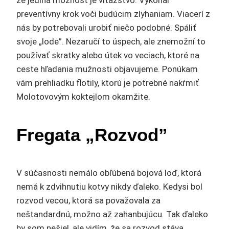
že jediná možnosť je víťazstvo. Vykonal
preventívny krok voči budúcim zlyhaniam. Viacerí z
nás by potrebovali urobiť niečo podobné. Spáliť
svoje „lode”. Nezaručí to úspech, ale znemožní to
používať skratky alebo útek vo veciach, ktoré na
ceste hľadania mužnosti objavujeme. Ponúkam
vám prehliadku flotily, ktorú je potrebné nakŕmiť
Molotovovým koktejlom okamžite.
Fregata „Rozvod”
V súčasnosti nemálo obľúbená bojová loď, ktorá
nemá k zdvihnutiu kotvy nikdy ďaleko. Kedysi bol
rozvod vecou, ktorá sa považovala za
neštandardnú, možno až zahanbujúcu. Tak ďaleko
by som nešiel, ale vidím, že sa rozvod stáva