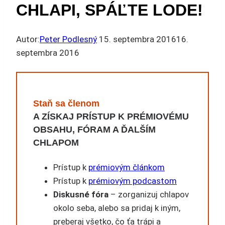
CHLAPI, SPÁĽTE LODE!
Autor:
Peter Podlesný
15. septembra 2016
16.
septembra 2016
Staň sa členom
A ZÍSKAJ PRÍSTUP K PRÉMIOVÉMU
OBSAHU, FÓRAM A ĎALŠÍM
CHLAPOM
Prístup k
prémiovým článkom
Prístup k
prémiovým podcastom
Diskusné fóra
– zorganizuj chlapov
okolo seba, alebo sa pridaj k iným,
preberaj všetko, čo ťa trápi a