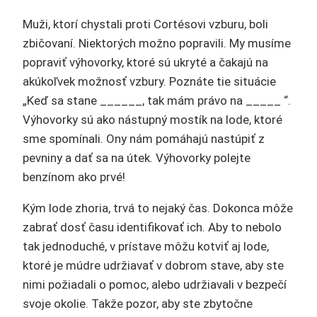
Muži, ktorí chystali proti Cortésovi vzburu, boli
zbičovaní. Niektorých možno popravili. My musíme
popraviť výhovorky, ktoré sú ukryté a čakajú na
akúkoľvek možnosť vzbury. Poznáte tie situácie
„Keď sa stane ______, tak mám právo na _____ “.
Výhovorky sú ako nástupný mostík na lode, ktoré
sme spomínali. Ony nám pomáhajú nastúpiť z
pevniny a dať sa na útek. Výhovorky polejte
benzínom ako prvé!
Kým lode zhoria, trvá to nejaký čas. Dokonca môže
zabrať dosť času identifikovať ich. Aby to nebolo
tak jednoduché, v prístave môžu kotviť aj lode,
ktoré je múdre udržiavať v dobrom stave, aby ste
nimi požiadali o pomoc, alebo udržiavali v bezpečí
svoje okolie. Takže pozor, aby ste zbytočne