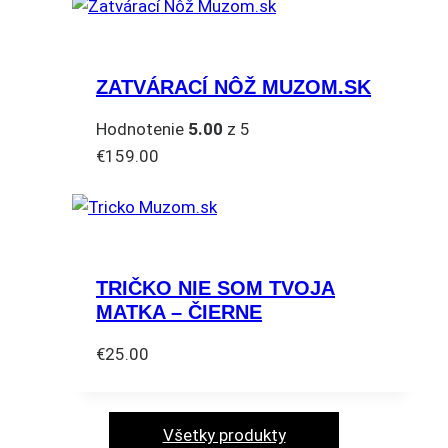
produkt
na
má
stránke
viacero
produktu.
ZATVÁRACÍ NÔŽ MUZOM.SK
variantov.
Možnosti
Hodnotenie
5.00
z 5
si
€
159.00
môžete
vybrať
na
stránke
produktu.
TRIČKO NIE SOM TVOJA
MATKA – ČIERNE
€
25.00
Tento
produkt
má
Všetky produkty