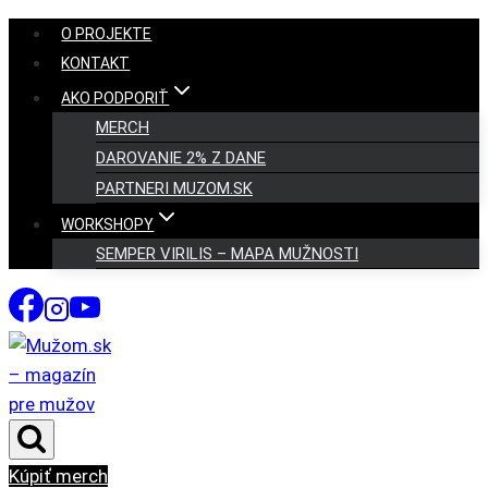
Skip
O PROJEKTE
to
KONTAKT
content
AKO PODPORIŤ
MERCH
DAROVANIE 2% Z DANE
PARTNERI MUZOM.SK
WORKSHOPY
SEMPER VIRILIS – MAPA MUŽNOSTI
Kúpiť merch