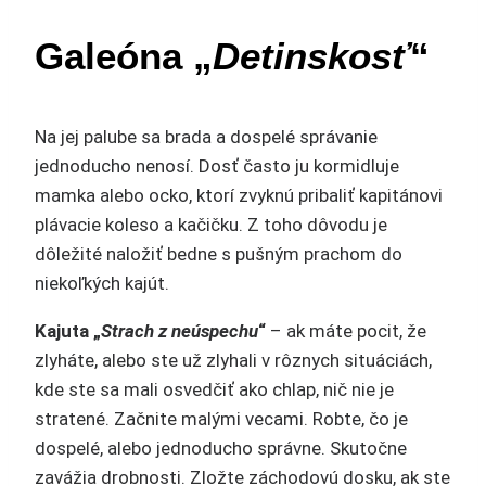
Galeóna „
Detinskosť
“
Na jej palube sa brada a dospelé správanie
jednoducho nenosí. Dosť často ju kormidluje
mamka alebo ocko, ktorí zvyknú pribaliť kapitánovi
plávacie koleso a kačičku. Z toho dôvodu je
dôležité naložiť bedne s pušným prachom do
niekoľkých kajút.
Kajuta „
Strach z neúspechu
“
– ak máte pocit, že
zlyháte, alebo ste už zlyhali v rôznych situáciách,
kde ste sa mali osvedčiť ako chlap, nič nie je
stratené. Začnite malými vecami. Robte, čo je
dospelé, alebo jednoducho správne. Skutočne
zavážia drobnosti. Zložte záchodovú dosku, ak ste