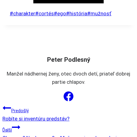
viacero
variantov.
Post
#
charakter
#
cortés
#
ego
#
história
#
mužnosť
Možnosti
Tags:
si
môžete
vybrať
na
Peter Podlesný
stránke
produktu.
Manžel nádhernej ženy, otec dvoch detí, priateľ dobrej
partie chlapov.
NAVIGÁCIA
Predošlý
Robíte si inventúru predstáv?
V
Ďalší