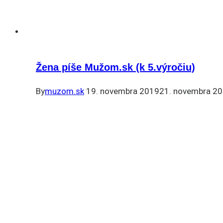
Žena píše Mužom.sk (k 5.výročiu)
By
muzom.sk
19. novembra 2019
21. novembra 2