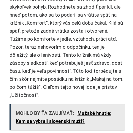
akýkoľvek pohyb. Rozhodnete sa zhodiť pár kíl, ale
hneď potom, ako sa to podarí, sa vrátite späť na
krížnik „Komfort”, ktorý vás celú dobu čakal. Kilá sú
späť, pretože zadné vrátka zostali otvorené.
Túžime po komforte v jedle, vzťahoch, práci atď.
Pozor, teraz nehovorím o odpočinku, ten je
dôležitý, ale o lenivosti. Tento krížnik má vždy
zásoby sladkostí, keď potrebuješ jesť zdravo, dosť
času, keď je veľa povinností. Túto loď torpédujte a
čím skôr najmite posádku na krížnik „Makaj na tom,
po čom túžiš”. Cieľom tejto novej lode je prístav
„Užitočnosť”.
MOHLO BY ŤA ZAUJÍMAŤ:
Mužské hnutie:
Kam sa vybrali slovenskí muži?