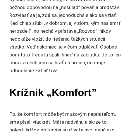
bežnou odpoveďou na „nesúlad” pováh a predstáv.
Rozviesť sa je, zdá sa, jednoduchšie ako sa vziať.
Keď chlap sľúbi „v dobrom, aj v zlom, kým nás smrť
nerozdelí”, no nechá v prístave „Rozvod”, nikdy
nedokáže vložiť do riešenia ťažkých situácií
všetko. Veď nakoniec. je v čom odplávať. Osobne
som túto fregatu spálil hneď na začiatku. Je to len
obraz a nechcem sa hrať na hrdinu, no moje
odhodlanie zatiaľ trvá.
Krížnik „Komfort”
To, že komfort môže byť mužovým nepriateľom,
sme písali viackrát. Máte nadváhu a skrze to
bolesti krížov, no radšej si užívate svoj gauč ako