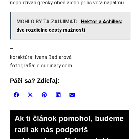
nepoužívali grécky oheň alebo príliš veľa napalmu.
MOHLO BY ŤA ZAUJÍMAŤ:
Hektor a Achilles:
dve rozdielne cesty mužnosti
–
korektúra: Ivana Badiarová
fotografia: cloudinary.com
Páči sa? Zdieľaj:
Share
Share
Share
Share
Share
Facebook
X
Pinterest
LinkedIn
Email
on
on
on
on
on
(Twitter)
Ak ti článok pomohol, budeme
radi ak nás podporíš