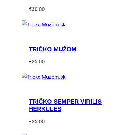
€
30.00
TRIČKO MUŽOM
€
25.00
Tento
produkt
má
viacero
TRIČKO SEMPER VIRILIS
variantov.
HERKULES
Možnosti
si
€
25.00
môžete
Tento
vybrať