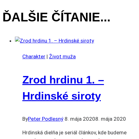
ČLÁNKU
ĎALŠIE ČÍTANIE...
Charakter
|
Život muža
Zrod hrdinu 1. –
Hrdinské siroty
By
Peter Podlesný
8. mája 2020
8. mája 2020
Hrdinská dielňa je seriál článkov, kde budeme