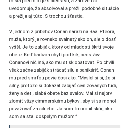
misia pred ním je šialenstvo, a zároveň si
uvedomuje, že absolvoval a prežil podobné situácie
a prežije aj túto. S trochou šťastia.
V jednom z príbehov Conan narazí na Baal Pteora,
muža, ktorý je rovnako svalnatý ako on, ale o dosť
vyšší. Je to zabiják, ktorý od mladosti škrtí svoje
obete. Keď barbara chytí pod krk, neostáva
Conanovi nič iné, ako mu stisk opätovať. Po chvíli
však začne zabiják strácať silu a panikáriť. Conan
mu pred smrťou povie čosi ako: “Myslel si si, že si
silný, pretože si dokázal zabíjať civilizovaných ľudí,
ženy a deti, slabé obete bez svalov. Mal si najprv
zlomiť väzy cimmerskému býkovi, aby si sa mohol
považovať za silného. Ja som to urobil skôr, ako
som sa stal dospelým mužom.”