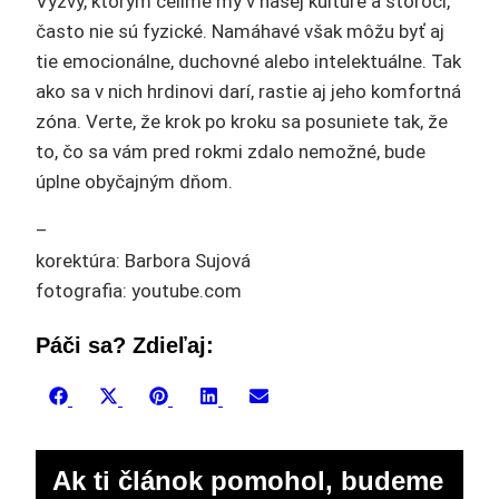
Výzvy, ktorým čelíme my v našej kultúre a storočí,
často nie sú fyzické. Namáhavé však môžu byť aj
tie emocionálne, duchovné alebo intelektuálne. Tak
ako sa v nich hrdinovi darí, rastie aj jeho komfortná
zóna. Verte, že krok po kroku sa posuniete tak, že
to, čo sa vám pred rokmi zdalo nemožné, bude
úplne obyčajným dňom.
–
korektúra: Barbora Sujová
fotografia: youtube.com
Páči sa? Zdieľaj:
Share
Share
Share
Share
Share
Facebook
X
Pinterest
LinkedIn
Email
on
on
on
on
on
(Twitter)
Ak ti článok pomohol, budeme