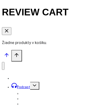
REVIEW CART
Žiadne produkty v košíku.
Toggle
Podcast
child
menu
Prémiové podcasty
Podcast Mužom
Bratstvo Records