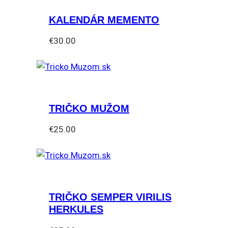
KALENDÁR MEMENTO
€
30.00
TRIČKO MUŽOM
€
25.00
Tento
produkt
má
viacero
TRIČKO SEMPER VIRILIS
variantov.
HERKULES
Možnosti
si