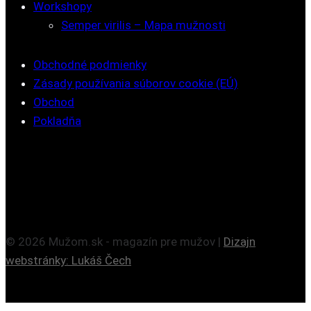
Workshopy
Semper virilis – Mapa mužnosti
Obchodné podmienky
Zásady používania súborov cookie (EÚ)
Obchod
Pokladňa
© 2026 Mužom.sk - magazín pre mužov |
Dizajn
webstránky: Lukáš Čech