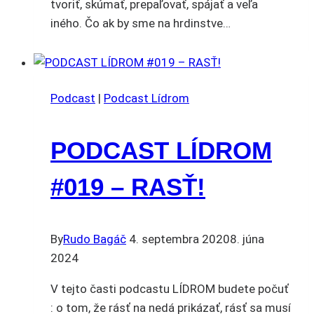
tvoriť, skúmať, prepaľovať, spájať a veľa
iného. Čo ak by sme na hrdinstve…
Podcast
|
Podcast Lídrom
PODCAST LÍDROM
#019 – RASŤ!
By
Rudo Bagáč
4. septembra 2020
8. júna
2024
V tejto časti podcastu LÍDROM budete počuť
: o tom, že rásť na nedá prikázať, rásť sa musí