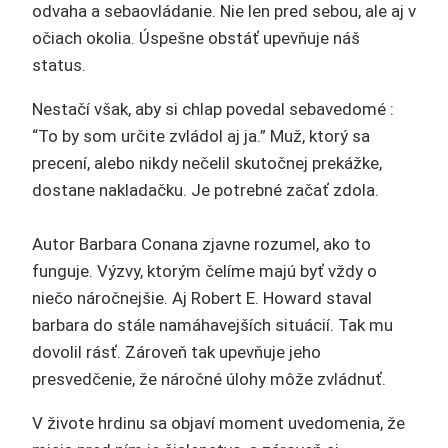
odvaha a sebaovládanie. Nie len pred sebou, ale aj v
očiach okolia. Úspešne obstáť upevňuje náš
status.
Nestačí však, aby si chlap povedal sebavedomé :
“To by som určite zvládol aj ja.” Muž, ktorý sa
precení, alebo nikdy nečelil skutočnej prekážke,
dostane nakladačku. Je potrebné začať zdola.
Autor Barbara Conana zjavne rozumel, ako to
funguje. Výzvy, ktorým čelíme majú byť vždy o
niečo náročnejšie. Aj Robert E. Howard staval
barbara do stále namáhavejších situácií. Tak mu
dovolil rásť. Zároveň tak upevňuje jeho
presvedčenie, že náročné úlohy môže zvládnuť.
V živote hrdinu sa objaví moment uvedomenia, že