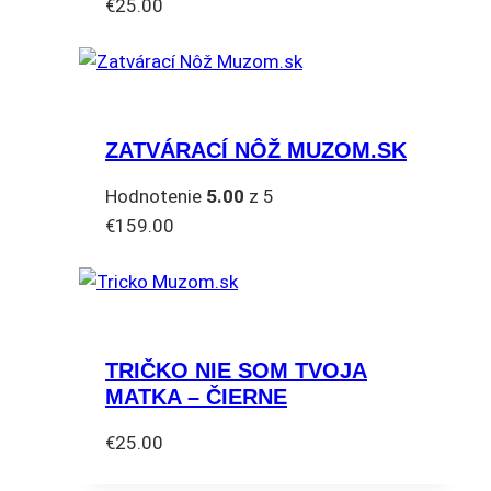
€
25.00
môžete
Tento
vybrať
produkt
na
má
stránke
viacero
produktu.
ZATVÁRACÍ NÔŽ MUZOM.SK
variantov.
Možnosti
Hodnotenie
5.00
z 5
si
€
159.00
môžete
vybrať
na
stránke
produktu.
TRIČKO NIE SOM TVOJA
MATKA – ČIERNE
€
25.00
Tento