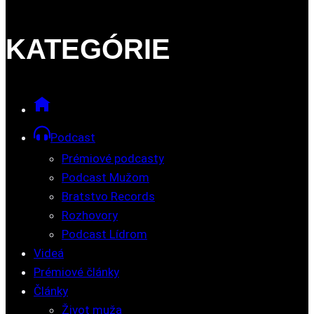
KATEGÓRIE
Podcast
Prémiové podcasty
Podcast Mužom
Bratstvo Records
Rozhovory
Podcast Lídrom
Videá
Prémiové články
Články
Život muža