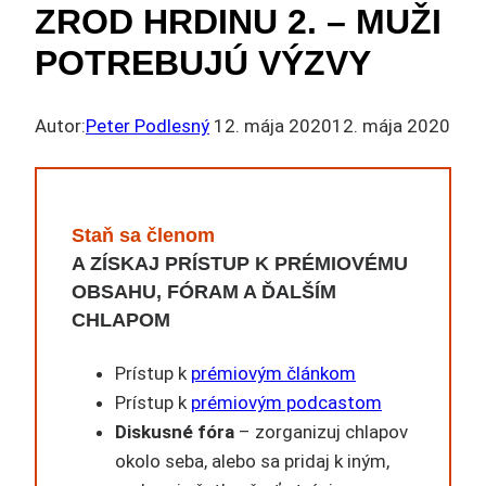
ZROD HRDINU 2. – MUŽI
POTREBUJÚ VÝZVY
Autor:
Peter Podlesný
12. mája 2020
12. mája 2020
Staň sa členom
A ZÍSKAJ PRÍSTUP K PRÉMIOVÉMU
OBSAHU, FÓRAM A ĎALŠÍM
CHLAPOM
Prístup k
prémiovým článkom
Prístup k
prémiovým podcastom
Diskusné fóra
– zorganizuj chlapov
okolo seba, alebo sa pridaj k iným,