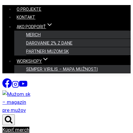
Skip
O PROJEKTE
to
KONTAKT
content
AKO PODPORIŤ
MERCH
DAROVANIE 2% Z DANE
PARTNERI MUZOM.SK
WORKSHOPY
SEMPER VIRILIS – MAPA MUŽNOSTI
Kúpiť merch