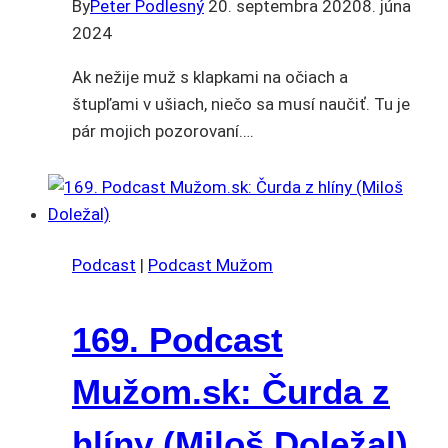
By
Peter Podlesný
20. septembra 2020
8. júna
2024
Ak nežije muž s klapkami na očiach a
štupľami v ušiach, niečo sa musí naučiť. Tu je
pár mojich pozorovaní….
Podcast
|
Podcast Mužom
169. Podcast
Mužom.sk: Čurda z
hlíny (Miloš Doležal)