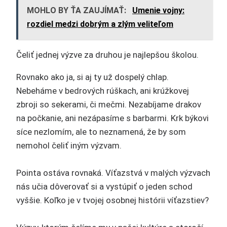
MOHLO BY ŤA ZAUJÍMAŤ:
Umenie vojny:
rozdiel medzi dobrým a zlým veliteľom
Čeliť jednej výzve za druhou je najlepšou školou.
Rovnako ako ja, si aj ty už dospelý chlap.
Nebeháme v bedrových rúškach, ani krúžkovej
zbroji so sekerami, či mečmi. Nezabíjame drakov
na počkanie, ani nezápasíme s barbarmi. Krk býkovi
síce nezlomím, ale to neznamená, že by som
nemohol čeliť iným výzvam.
Pointa ostáva rovnaká. Víťazstvá v malých výzvach
nás učia dôverovať si a vystúpiť o jeden schod
vyššie. Koľko je v tvojej osobnej histórii víťazstiev?