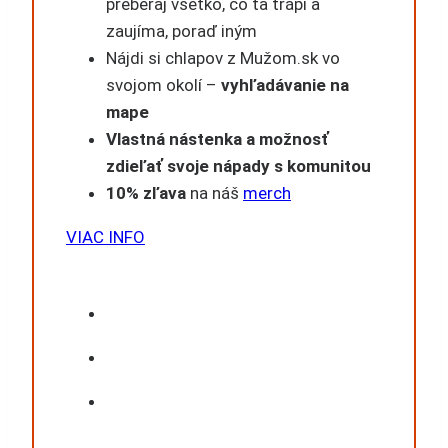
preberaj všetko, čo ťa trápi a
zaujíma, poraď iným
Nájdi si chlapov z Mužom.sk vo
svojom okolí –
vyhľadávanie na
mape
Vlastná nástenka a možnosť
zdieľať svoje nápady s komunitou
10% zľava
na náš
merch
VIAC INFO