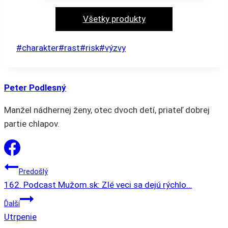
produkt
má
Všetky produkty
viacero
variantov.
Post
#
charakter
#
rast
#
risk
#
výzvy
Možnosti
Tags:
si
môžete
Peter Podlesný
vybrať
Manžel nádhernej ženy, otec dvoch detí, priateľ dobrej
na
partie chlapov.
stránke
produktu.
NAVIGÁCIA
Predošlý
162. Podcast Mužom.sk: Zlé veci sa dejú rýchlo…
V
Ďalší
Utrpenie