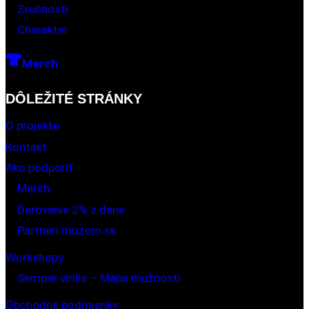
Zručnosti
Charakter
Merch
DÔLEŽITÉ STRÁNKY
O projekte
Kontakt
Ako podporiť
Merch
Darovanie 2% z dane
Partneri muzom.sk
Workshopy
Semper virilis – Mapa mužnosti
Obchodné podmienky