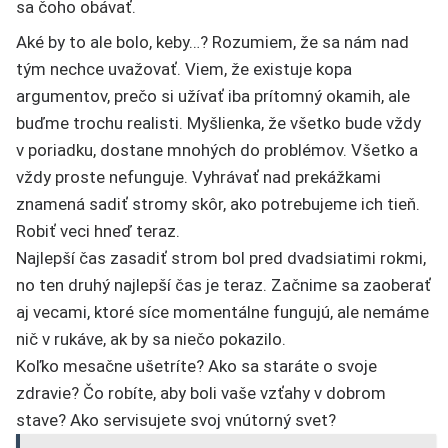
sa čoho obávať.
Aké by to ale bolo, keby…? Rozumiem, že sa nám nad
tým nechce uvažovať. Viem, že existuje kopa
argumentov, prečo si užívať iba prítomný okamih, ale
buďme trochu realisti. Myšlienka, že všetko bude vždy
v poriadku, dostane mnohých do problémov. Všetko a
vždy proste nefunguje. Vyhrávať nad prekážkami
znamená sadiť stromy skôr, ako potrebujeme ich tieň.
Robiť veci hneď teraz.
Najlepší čas zasadiť strom bol pred dvadsiatimi rokmi,
no ten druhý najlepší čas je teraz. Začnime sa zaoberať
aj vecami, ktoré síce momentálne fungujú, ale nemáme
nič v rukáve, ak by sa niečo pokazilo.
Koľko mesačne ušetríte? Ako sa staráte o svoje
zdravie? Čo robíte, aby boli vaše vzťahy v dobrom
stave? Ako servisujete svoj vnútorný svet?