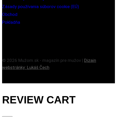
Zásady používania súborov cookie (EÚ)
Obchod
Pokladňa
© 2026 Mužom.sk - magazín pre mužov |
Dizajn
webstránky: Lukáš Čech
REVIEW CART