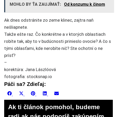
MOHLO BY ŤA ZAUJÍMAŤ:
Od konzumu k činom
Ak dnes odstránite zo zeme klinec, zajtra naň
nešliapnete.
Takže ešte raz. Čo konkrétne a v ktorých oblastiach
robíte tak, aby to v budúcnosti prinieslo ovocie? A čo s
tými oblasťami, kde nerobíte nič? Ste ochotní o ne
prísť?
–
korektúra: Jana Lászlóová
fotografia: stocksnap.io
Páči sa? Zdieľaj:
Share
Share
Share
Share
Share
Facebook
X
Pinterest
LinkedIn
Email
on
on
on
on
on
(Twitter)
Ak ti článok pomohol, budeme
radi ak nás podporíš zakúpením