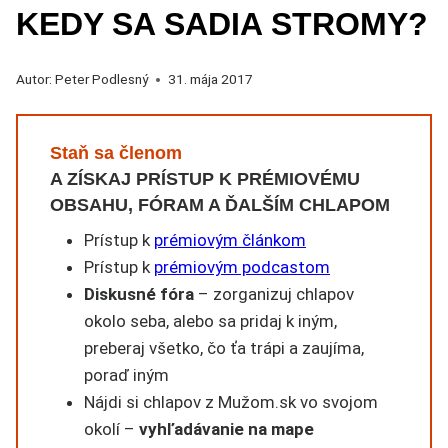
KEDY SA SADIA STROMY?
Autor:
Peter Podlesný
31. mája 2017
Staň sa členom
A ZÍSKAJ PRÍSTUP K PRÉMIOVÉMU
OBSAHU, FÓRAM A ĎALŠÍM CHLAPOM
Prístup k
prémiovým článkom
Prístup k
prémiovým podcastom
Diskusné fóra
– zorganizuj chlapov
okolo seba, alebo sa pridaj k iným,
preberaj všetko, čo ťa trápi a zaujíma,
poraď iným
Nájdi si chlapov z Mužom.sk vo svojom
okolí –
vyhľadávanie na mape