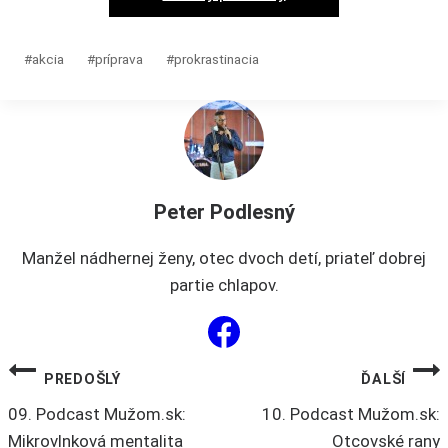
variantov.
Možnosti
Post
#
akcia
#
príprava
#
prokrastinacia
si
Tags:
môžete
vybrať
na
stránke
produktu.
Peter Podlesný
Manžel nádhernej ženy, otec dvoch detí, priateľ dobrej
partie chlapov.
NAVIGÁCIA
PREDOŠLÝ
ĎALŠÍ
09. Podcast Mužom.sk:
10. Podcast Mužom.sk:
V
Mikrovlnková mentalita
Otcovské rany