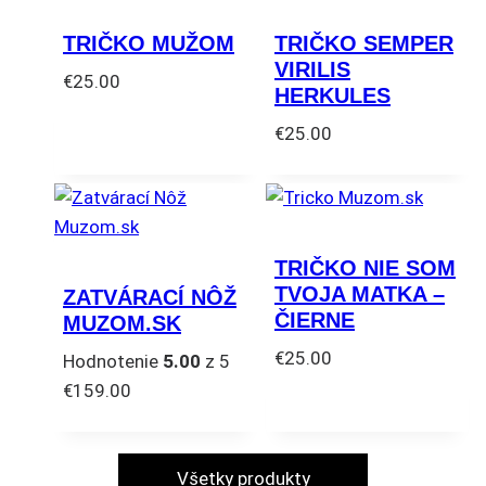
TRIČKO MUŽOM
TRIČKO SEMPER
VIRILIS
€
25.00
HERKULES
Tento
€
25.00
produkt
Tento
má
produkt
viacero
má
variantov.
viacero
Možnosti
TRIČKO NIE SOM
variantov.
si
TVOJA MATKA –
ZATVÁRACÍ NÔŽ
Možnosti
môžete
ČIERNE
MUZOM.SK
si
vybrať
€
25.00
Hodnotenie
5.00
z 5
môžete
na
Tento
€
159.00
vybrať
stránke
produkt
na
produktu.
má
stránke
viacero
Všetky produkty
produktu.