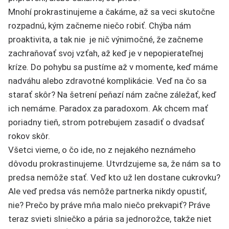
Mnohí prokrastinujeme a čakáme, až sa veci skutočne
rozpadnú, kým začneme niečo robiť. Chýba nám
proaktivita, a tak nie je nič výnimočné, že začneme
zachraňovať svoj vzťah, až keď je v nepopierateľnej
kríze. Do pohybu sa pustíme až v momente, keď máme
nadváhu alebo zdravotné komplikácie. Veď na čo sa
starať skôr? Na šetrení peňazí nám začne záležať, keď
ich nemáme. Paradox za paradoxom. Ak chcem mať
poriadny tieň, strom potrebujem zasadiť o dvadsať
rokov skôr.
Všetci vieme, o čo ide, no z nejakého neznámeho
dôvodu prokrastinujeme. Utvrdzujeme sa, že nám sa to
predsa nemôže stať. Veď kto už len dostane cukrovku?
Ale veď predsa vás nemôže partnerka nikdy opustiť,
nie? Prečo by práve mňa malo niečo prekvapiť? Práve
teraz svieti slniečko a pária sa jednorožce, takže niet