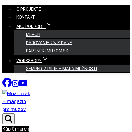
Skip
O PROJEKTE
to
KONTAKT
content
AKO PODPORIŤ
MERCH
DAROVANIE 2% Z DANE
PARTNERI MUZOM.SK
WORKSHOPY
SEMPER VIRILIS – MAPA MUŽNOSTI
Kúpiť merch