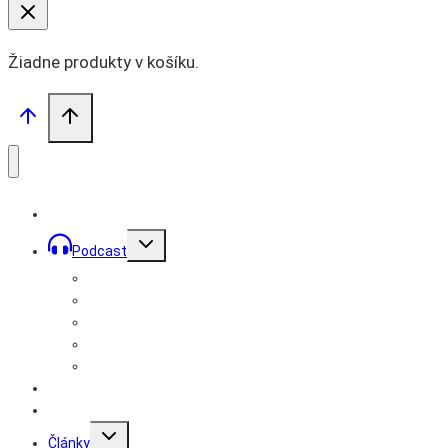
Žiadne produkty v košíku.
Toggle
Podcast
child
menu
Prémiové podcasty
Podcast Mužom
Bratstvo Records
Rozhovory
Podcast Lídrom
Videá
Prémiové články
Toggle
Články
child