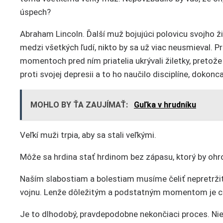
úspech?
Abraham Lincoln. Ďalší muž bojujúci polovicu svojho ži
medzi všetkých ľudí, nikto by sa už viac neusmieval. Pr
momentoch pred ním priatelia ukrývali žiletky, pretože
proti svojej depresii a to ho naučilo disciplíne, dokon
MOHLO BY ŤA ZAUJÍMAŤ:
Guľka v hrudníku
Veľkí muži trpia, aby sa stali veľkými.
Môže sa hrdina stať hrdinom bez zápasu, ktorý by ohro
Naším slabostiam a bolestiam musíme čeliť nepretržite
vojnu. Lenže dôležitým a podstatným momentom je chv
Je to dlhodobý, pravdepodobne nekončiaci proces. Nie