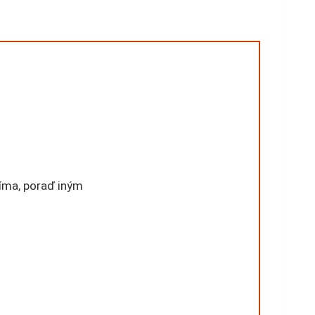
jíma, poraď iným