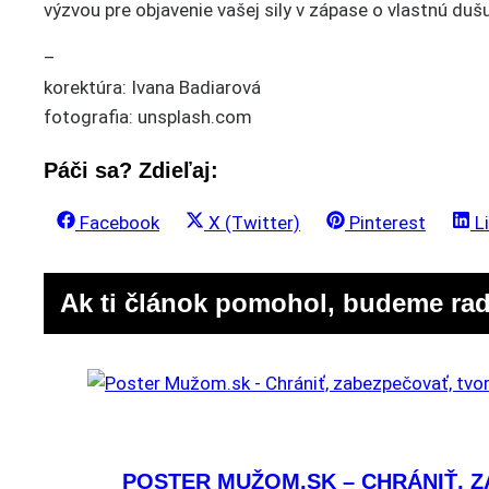
výzvou pre objavenie vašej sily v zápase o vlastnú dušu
–
korektúra: Ivana Badiarová
fotografia: unsplash.com
Páči sa? Zdieľaj:
Share
Share
Share
S
Facebook
X (Twitter)
Pinterest
L
on
on
on
o
Ak ti článok pomohol, budeme rad
POSTER MUŽOM.SK – CHRÁNIŤ, Z