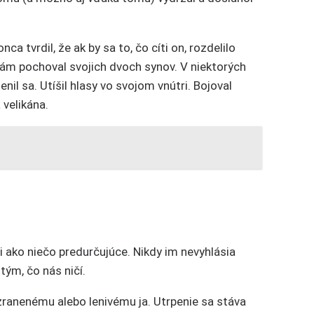
tvrdil, že ak by sa to, čo cíti on, rozdelilo
. Sám pochoval svojich dvoch synov. V niektorých
il sa. Utíšil hlasy vo svojom vnútri. Bojoval
 velikána.
i ako niečo predurčujúce. Nikdy im nevyhlásia
ým, čo nás ničí.
zranenému alebo lenivému ja. Utrpenie sa stáva