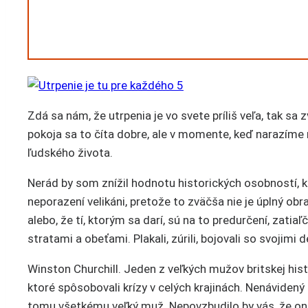
Zdá sa nám, že utrpenia je vo svete príliš veľa, tak sa
pokoja sa to číta dobre, ale v momente, keď narazíme 
ľudského života.
Nerád by som znížil hodnotu historických osobností, kt
neporazení velikáni, pretože to zväčša nie je úplný obr
alebo, že tí, ktorým sa darí, sú na to predurčení, zat
stratami a obeťami. Plakali, zúrili, bojovali so svojimi
Winston Churchill. Jeden z veľkých mužov britskej his
ktoré spôsobovali krízy v celých krajinách. Nenávide
tomu všetkému veľký muž. Nepovzbudilo by vás, že on,