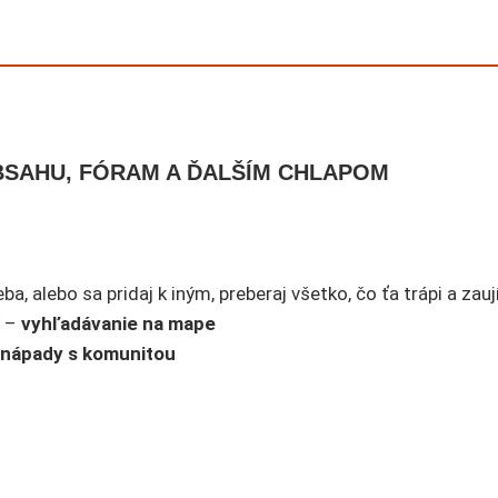
OBSAHU, FÓRAM A ĎALŠÍM CHLAPOM
a, alebo sa pridaj k iným, preberaj všetko, čo ťa trápi a zau
í –
vyhľadávanie na mape
 nápady s komunitou