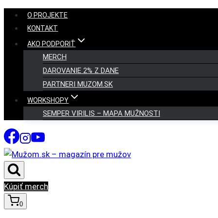
Skip
O PROJEKTE
to
KONTAKT
content
AKO PODPORIŤ
MERCH
DAROVANIE 2% Z DANE
PARTNERI MUZOM.SK
WORKSHOPY
SEMPER VIRILIS – MAPA MUŽNOSTI
Kúpiť merch
0