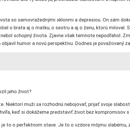
vota so samovražednými sklonmi a depresiou. On sám dokonca 
išiel o brata aj o matku, o sestru a aj o ženu, ktorú miloval
 nebol schopný života. Zjavne však temnote nepodľahol. Zmen
ca objavil humor a novú perspektívu. Dodnes je považovaný za
zil jeho život?
. Niektorí muži sa rozhodnú nebojovať, prijať svoje slabost
íľa, keď si dokážeme predstaviť život bez kompromisov s t
 je to o perfektnom stave. Je to o vzdore môjmu slabému, 