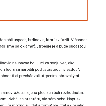
siahli úspech, hrdinovia, ktorí zvíťazili. V časoch
hali sme sa oklamať, utrpenie je a bude súčasťou
inovia neúnavne bojujúci za svoju vec, ako
orí ľudia sa narodili pod „šťastnou hviezdou”,
osobnosti si prechádzali utrpením, obrovskými
 samovraždu, na jeho pleciach boli rozhodnutia,
nom. Nebál sa atentátu, ale sám seba. Napriek
tomu (a možno aj vďaka tomu) vydržal a dosiahol