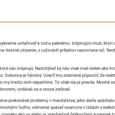
 zvykneme uchyľovať k tomu peknému. Inšpirujúci muži, ktorí do
na vlastné utrpenie, z ružových príbehov nezostane nič. Nec
oré nás inšpirujú. Nadchýnať by nás však mali nielen ako hrd
az. Dokonca je falošný. Uveriť mu znamená pripustiť, že niekt
iaľčo my medzi nich nepatríme. To však nie je pravda. Mnohé 
 démonmi, vzdávali sa a znova začínali.
tórie prekonával problémy v manželstve, jeho dieťa spáchalo
ný mnohými ľuďmi, odmietal spávať osamote v izbách s balkó
 rovnako ako vy alebo ja, prechádzal ťažkosťami a napriek 