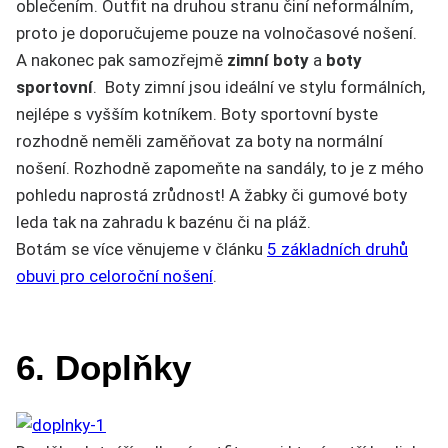
oblečením. Outfit na druhou stranu činí neformálním,
proto je doporučujeme pouze na volnočasové nošení.
A nakonec pak samozřejmě
zimn
í
boty
a
boty
sportovn
í
. Boty zimní jsou ideální ve stylu formálních,
nejlépe s vyšším kotníkem. Boty sportovní byste
rozhodně neměli zaměňovat za boty na normální
nošení. Rozhodně zapomeňte na sandály, to je z mého
pohledu naprostá zrůdnost! A žabky či gumové boty
leda tak na zahradu k bazénu či na pláž.
Botám se více věnujeme v článku
5 základních druhů
obuvi pro celoroční nošení
.
6. Doplňky