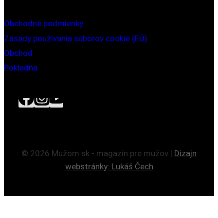
Obchodné podmienky
Zásady používania súborov cookie (EÚ)
Obchod
Pokladňa
© 2026 Mužom.sk - magazín pre mužov |
Dizajn
webstránky: Lukáš Čech