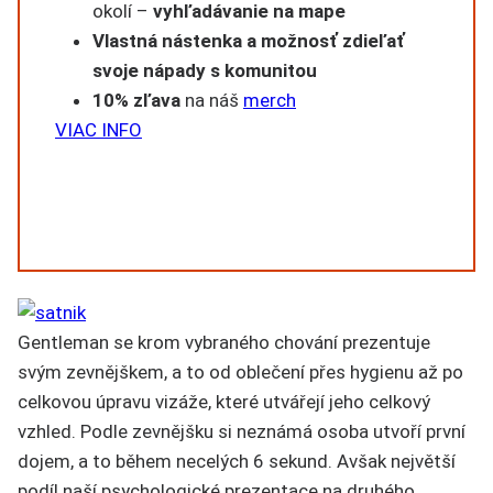
okolí –
vyhľadávanie na mape
Vlastná nástenka a možnosť zdieľať
svoje nápady s komunitou
10% zľava
na náš
merch
VIAC INFO
Gentleman se krom vybraného chování prezentuje
svým zevnějškem, a to od oblečení přes hygienu až po
celkovou úpravu vizáže, které utvářejí jeho celkový
vzhled. Podle zevnějšku si neznámá osoba utvoří první
dojem, a to během necelých 6 sekund. Avšak největší
podíl naší psychologické prezentace na druhého