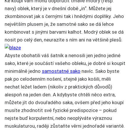
Ke koupi vám mohu doporučit tmavě modrý (resp.
navy) oblek, který je v dnešní době „in“. Můžete jej
zkombinovat jak s černými tak i hnědými doplňky. Jeho
největším plusem je, že samotné sako se dá lehce
kombinovat s jinými barvami kalhot. Modrý oblek se dá
nosit po celý den, neurazíte s ním ani na většině plesů.
Abyste obohatili váš šatník a nenosili jen jedno jediné
sako, které je součástí vašeho obleku, je dobré si koupit
minimálně jedno
samostatné sako
navíc. Sako byste
pak po celodenním nošení, stejně jako košili, měli
nechat ležet ladem (nikoliv z praktických důvodů)
alespoň na jeden den. A kdybyste chtěli něco extra,
můžete jít do dvouřadého saka, ovšem před jeho koupí
musíte zhodnotit své fyzické predispozice – pokud
nejste buď korpulentní, nebo neoplýváte výraznou
muskulaturou, raději zůstaňte věrni jednořadé variantě.