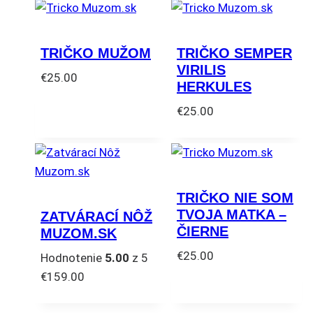
TRIČKO MUŽOM
TRIČKO SEMPER
VIRILIS
€
25.00
HERKULES
Tento
€
25.00
produkt
Tento
má
produkt
viacero
má
variantov.
viacero
Možnosti
TRIČKO NIE SOM
variantov.
si
TVOJA MATKA –
ZATVÁRACÍ NÔŽ
Možnosti
môžete
ČIERNE
MUZOM.SK
si
vybrať
€
25.00
Hodnotenie
5.00
z 5
môžete
na
Tento
€
159.00
vybrať
stránke
produkt
na
produktu.
má