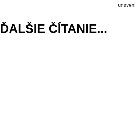
V
unavení
ČLÁNKU
ĎALŠIE ČÍTANIE...