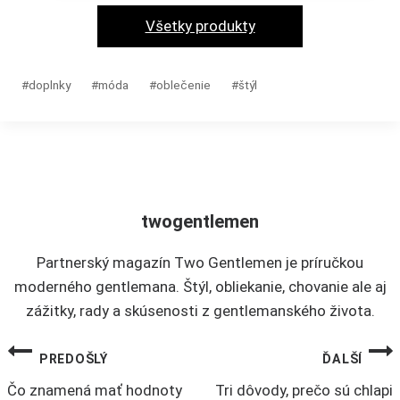
stránke
viacero
Všetky produkty
produktu.
variantov.
Možnosti
Post
#
doplnky
#
móda
#
oblečenie
#
štýl
si
Tags:
môžete
vybrať
na
stránke
produktu.
twogentlemen
Partnerský magazín Two Gentlemen je príručkou
moderného gentlemana. Štýl, obliekanie, chovanie ale aj
zážitky, rady a skúsenosti z gentlemanského života.
NAVIGÁCIA
PREDOŠLÝ
ĎALŠÍ
Čo znamená mať hodnoty
Tri dôvody, prečo sú chlapi