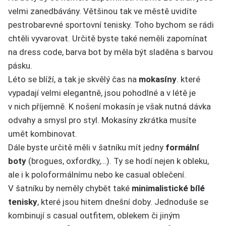
velmi zanedbávány. Většinou tak ve městě uvidíte
pestrobarevné sportovní tenisky. Toho bychom se rádi
chtěli vyvarovat. Určitě byste také neměli zapomínat
na dress code, barva bot by měla být sladěna s barvou
pásku.
Léto se blíží, a tak je skvělý čas na
mokas
í
ny
. které
vypadají velmi elegantně, jsou pohodlné a v létě je
v nich příjemně. K nošení mokasín je však nutná dávka
odvahy a smysl pro styl. Mokasíny zkrátka musíte
umět kombinovat.
Dále byste určitě měli v šatníku mít jedny
form
á
ln
í
boty
(brogues, oxfordky,…). Ty se hodí nejen k obleku,
ale i k poloformálnímu nebo ke casual oblečení.
V šatníku by neměly chybět také
minimalistick
é
b
í
l
é
tenisky
, které jsou hitem dnešní doby. Jednoduše se
kombinují s casual outfitem, oblekem či jiným