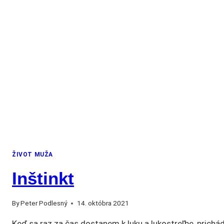
ŽIVOT MUŽA
Inštinkt
By
Peter Podlesný
14. októbra 2021
Keď sa raz za čas dostanem k luku a lukostreľbe, prichá