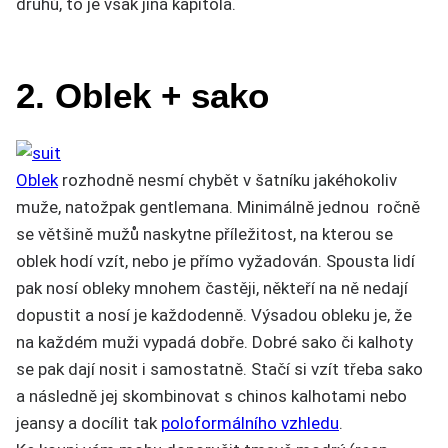
druhů, to je však jiná kapitola.
2. Oblek + sako
Oblek
rozhodně nesmí chybět v šatníku jakéhokoliv
muže, natožpak gentlemana. Minimálně jednou ročně
se většině mužů naskytne příležitost, na kterou se
oblek hodí vzít, nebo je přímo vyžadován. Spousta lidí
pak nosí obleky mnohem častěji, někteří na ně nedají
dopustit a nosí je každodenně. Výsadou obleku je, že
na každém muži vypadá dobře. Dobré sako či kalhoty
se pak dají nosit i samostatně. Stačí si vzít třeba sako
a následně jej skombinovat s chinos kalhotami nebo
jeansy a docílit tak
poloformálního vzhledu
.