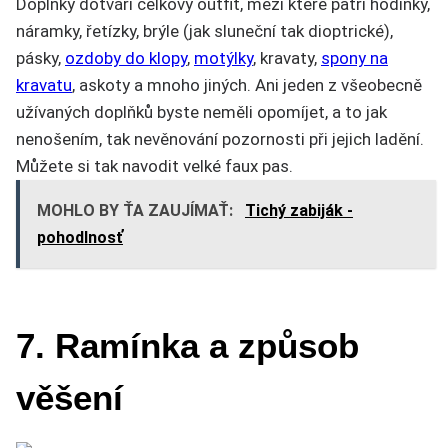
Doplňky dotváří celkový outfit, mezi které patří hodinky,
náramky, řetízky, brýle (jak sluneční tak dioptrické),
pásky,
ozdoby do klopy
,
motýlky
, kravaty,
spony na
kravatu
, askoty a mnoho jiných. Ani jeden z všeobecně
užívaných doplňků byste neměli opomíjet, a to jak
nenošením, tak nevěnování pozornosti při jejich ladění.
Můžete si tak navodit velké faux pas.
MOHLO BY ŤA ZAUJÍMAŤ:
Tichý zabiják -
pohodlnosť
7. Ramínka a způsob
věšení