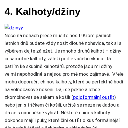
4. Kalhoty/džíny
Něco na nohách přece musíte nosit! Krom parních
letních dnů budete vždy nosit dlouhé nohavice, tak si s
výběrem dejte záležet. Je mnoho druhů kalhot – džíny
či samotné kalhoty, záleží podle vašeho vkusu. Já
patřím ke skupině kalhotářů, protože jsou mi džíny
velmi nepohodlné a nejsou pro mě moc zajímavé. Vřele
mohu doporučit chinos kalhoty, které se perfektně hodí
na volnočasové nošení. Dají se pěkně a lehce
zkombinovat se sakem a košilí (
poloformální outfit
)
nebo jen s tričkem či košilí, určitě se meze nekladou a
dá se s nimi pěkně vyhrát. Některé chinos kalhoty
dokonce mají i puky, které činí outfit o kus formálnější.
Ale hodně štěstí s žehlením a skládáním 😉