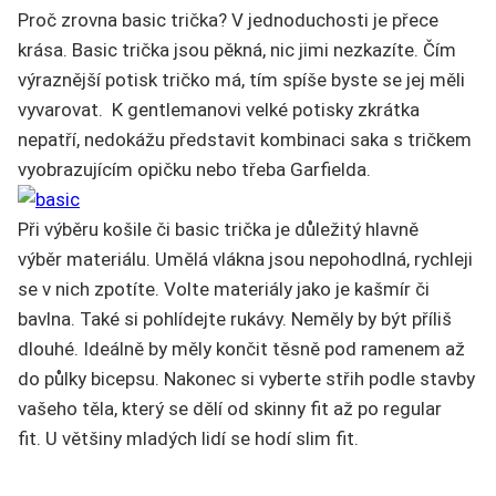
Proč zrovna basic trička? V jednoduchosti je přece
krása. Basic trička jsou pěkná, nic jimi nezkazíte. Čím
výraznější potisk tričko má, tím spíše byste se jej měli
vyvarovat. K gentlemanovi velké potisky zkrátka
nepatří, nedokážu představit kombinaci saka s tričkem
vyobrazujícím opičku nebo třeba Garfielda.
Při výběru košile či basic trička je důležitý hlavně
výběr materiálu. Umělá vlákna jsou nepohodlná, rychleji
se v nich zpotíte. Volte materiály jako je kašmír či
bavlna. Také si pohlídejte rukávy. Neměly by být příliš
dlouhé. Ideálně by měly končit těsně pod ramenem až
do půlky bicepsu. Nakonec si vyberte střih podle stavby
vašeho těla, který se dělí od skinny fit až po regular
fit. U většiny mladých lidí se hodí slim fit.