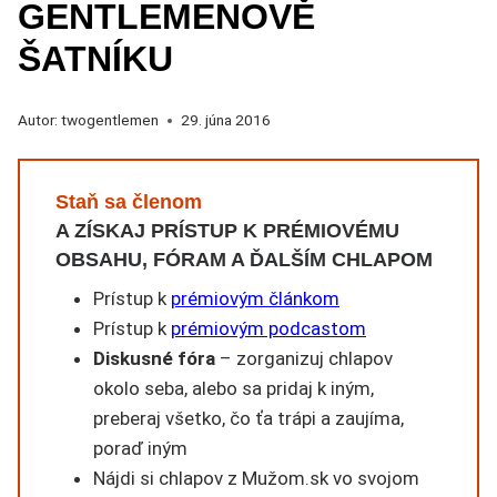
GENTLEMENOVĚ
ŠATNÍKU
Autor:
twogentlemen
29. júna 2016
Staň sa členom
A ZÍSKAJ PRÍSTUP K PRÉMIOVÉMU
OBSAHU, FÓRAM A ĎALŠÍM CHLAPOM
Prístup k
prémiovým článkom
Prístup k
prémiovým podcastom
Diskusné fóra
– zorganizuj chlapov
okolo seba, alebo sa pridaj k iným,
preberaj všetko, čo ťa trápi a zaujíma,
poraď iným
Nájdi si chlapov z Mužom.sk vo svojom