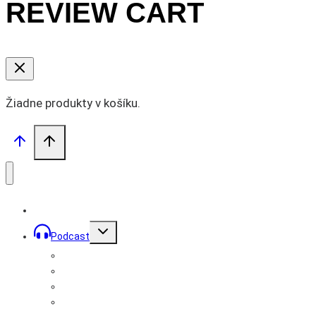
REVIEW CART
Žiadne produkty v košíku.
Toggle
Podcast
child
menu
Prémiové podcasty
Podcast Mužom
Bratstvo Records
Rozhovory