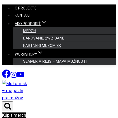
Skip
O PROJEKTE
to
KONTAKT
content
AKO PODPORIŤ
MERCH
DAROVANIE 2% Z DANE
PARTNERI MUZOM.SK
WORKSHOPY
SEMPER VIRILIS – MAPA MUŽNOSTI
Kúpiť merch