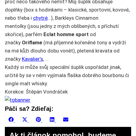
proč něco takového nemít? Můj šuplík obsahuje
doplňky (box s hodinkami – klasické, sportovní, kovové,
nebo třeba i
chytré
…), Barkleys Cinnamon
mentolky (jsou jedny z mých oblíbených, s příchutí
skořice), parfém
Eclat homme sport
od
značky
Oriflame
(má příjemné kořeněné tony a vydrží
na mé kůži dlouho dobu vonět), pletená kravata od
značky
Kavalier’s
, …
Každý si může svůj speciální šuplík uspořádat jinak,
určitě by se v něm vyjímala flaška dobrého bourbonu či
single malt whisky.
Korekce: Štěpán Vondráček
Páči sa? Zdieľaj:
Share
Share
Share
Share
Share
Facebook
X
Pinterest
LinkedIn
Email
on
on
on
on
on
(Twitter)
Ak ti článok pomohol, budeme