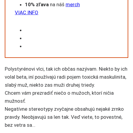
10% zľava
na náš
merch
VIAC INFO
Polystyrénovi vlci, tak ich občas nazývam. Niekto by ich
volal beta, iní používajú radi pojem toxická maskulinita,
slabý muž, niekto zas muži druhej triedy.
Chcem vám prezradiť niečo o mužoch, ktorí ničia
mužnosť.
Negatívne stereotypy zvyčajne obsahujú nejaké zrnko
pravdy. Neobjavujú sa len tak. Veď viete, to povestné,
bez vetra sa…