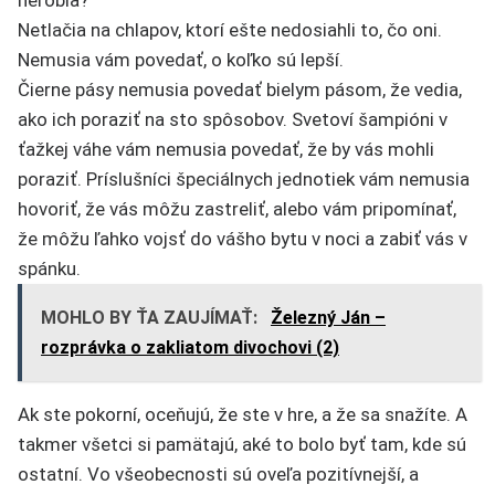
Netlačia na chlapov, ktorí ešte nedosiahli to, čo oni.
Nemusia vám povedať, o koľko sú lepší.
Čierne pásy nemusia povedať bielym pásom, že vedia,
ako ich poraziť na sto spôsobov. Svetoví šampióni v
ťažkej váhe vám nemusia povedať, že by vás mohli
poraziť. Príslušníci špeciálnych jednotiek vám nemusia
hovoriť, že vás môžu zastreliť, alebo vám pripomínať,
že môžu ľahko vojsť do vášho bytu v noci a zabiť vás v
spánku.
MOHLO BY ŤA ZAUJÍMAŤ:
Železný Ján –
rozprávka o zakliatom divochovi (2)
Ak ste pokorní, oceňujú, že ste v hre, a že sa snažíte. A
takmer všetci si pamätajú, aké to bolo byť tam, kde sú
ostatní. Vo všeobecnosti sú oveľa pozitívnejší, a