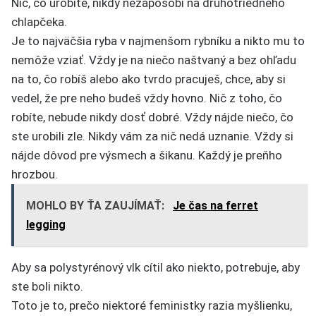
Nič, čo urobíte, nikdy nezapôsobí na druhotriedneho
chlapčeka.
Je to najväčšia ryba v najmenšom rybníku a nikto mu to
nemôže vziať. Vždy je na niečo naštvaný a bez ohľadu
na to, čo robíš alebo ako tvrdo pracuješ, chce, aby si
vedel, že pre neho budeš vždy hovno. Nič z toho, čo
robíte, nebude nikdy dosť dobré. Vždy nájde niečo, čo
ste urobili zle. Nikdy vám za nič nedá uznanie. Vždy si
nájde dôvod pre výsmech a šikanu. Každý je preňho
hrozbou.
MOHLO BY ŤA ZAUJÍMAŤ:
Je čas na ferret
legging
Aby sa polystyrénový vlk cítil ako niekto, potrebuje, aby
ste boli nikto.
Toto je to, prečo niektoré feministky razia myšlienku,