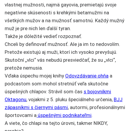
vlastnej mužnosti, najmä gayovia, premietajú svoje
negatívne skúsenosti s krehkými betamužmi na
všetkých mužov a na mužnosť samotnú. Každý mužný
muž je pre nich len ďalší tyran.
Takže je dôležité vedieť rozpoznať.
Chceli by definovať mužnosť. Ale ja im to nedovolím.
Pretože existujú aj muži, ktorí ich vysoko prevyšujú.
Skutoční „vlci“ vás nebudú presviedčať, že su „vlci“,
pretože nemusia.
Vďaka úspechu mojej knihy
Odovzdávanie ohňa
a
podcastom som mohol stretnúť veľa skutočne
úspešných chlapov. Strávil som čas
s bojovníkmi
Oktagonu
, vojakmi z 5. pluku špeciálneho určenia,
BJJ
zápasníkmi s čiernymi pásmi
, autormi, profesionálnymi
športovcami a
úspešnými podnikateľmi
.
A viete, čo chlapi na tejto úrovni, takmer NIKDY,
nerobia?