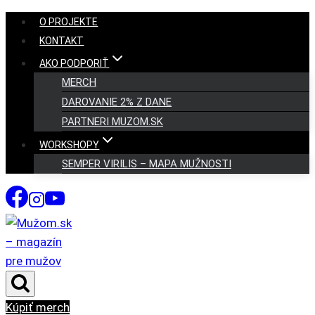
Skip
O PROJEKTE
to
KONTAKT
content
AKO PODPORIŤ
MERCH
DAROVANIE 2% Z DANE
PARTNERI MUZOM.SK
WORKSHOPY
SEMPER VIRILIS – MAPA MUŽNOSTI
Kúpiť merch