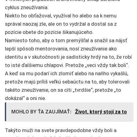
cyklus zneužívania.
Niekto ho obťažoval, využíval ho alebo sa k nemu
správal naozaj zle, ale on to vydržal a dostal sa z
pozície obete do pozície šikanujúceho.
Namiesto toho, aby o tom premýšľal a snažil sa nájsť
lepší spôsob mentorovania, nosí zneužívanie ako
identitu a v skutočnosti je sadisticky hrdý na to, že robí
to isté ďalšiemu chlapovi. Pretože „veci vždy tak boli“.
A keď sa mu podarí ich zlomiť alebo na naňho vykašlú,
pretože majú príliš veľkú sebaúctu na to, aby tolerovali
takéto zneužívanie, on sa cíti „tvrdšie“, pretože „to
dokázal“ a oni nie.
MOHLO BY ŤA ZAUJÍMAŤ:
Život, ktorý stojí za to
Takýto muži na svete pravdepodobne vždy boli a