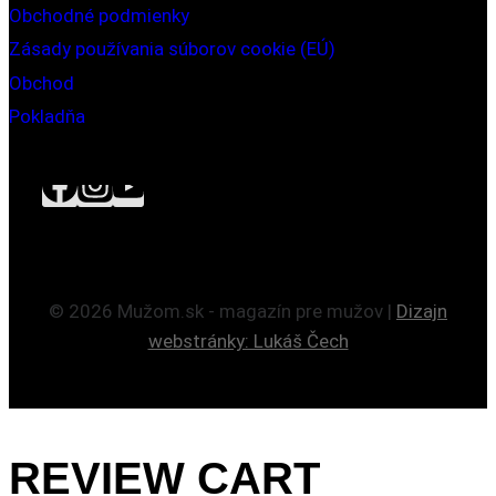
Obchodné podmienky
Zásady používania súborov cookie (EÚ)
Obchod
Pokladňa
© 2026 Mužom.sk - magazín pre mužov |
Dizajn
webstránky: Lukáš Čech
REVIEW CART