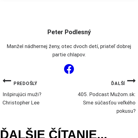
si
môžete
vybrať
na
Peter Podlesný
stránke
produktu.
Manžel nádhernej ženy, otec dvoch detí, priateľ dobrej
partie chlapov.
NAVIGÁCIA
PREDOŠLÝ
ĎALŠÍ
Inšpirujúci muži?
405. Podcast Mužom.sk:
V
Christopher Lee
Sme súčasťou veľkého
pokusu?
ČLÁNKU
ĎALŠIE ČÍTANIE...