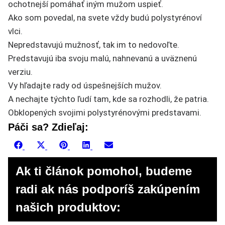
ochotnejší pomáhať iným mužom uspieť.
Ako som povedal, na svete vždy budú polystyrénoví
vlci.
Nepredstavujú mužnosť, tak im to nedovoľte.
Predstavujú iba svoju malú, nahnevanú a uväznenú
verziu.
Vy hľadajte rady od úspešnejších mužov.
A nechajte týchto ľudí tam, kde sa rozhodli, že patria.
Obklopených svojimi polystyrénovými predstavami.
Páči sa? Zdieľaj:
Share
Share
Share
Share
Share
Facebook
X
Pinterest
LinkedIn
Email
on
on
on
on
on
(Twitter)
Ak ti článok pomohol, budeme
radi ak nás podporíš zakúpením
našich produktov: