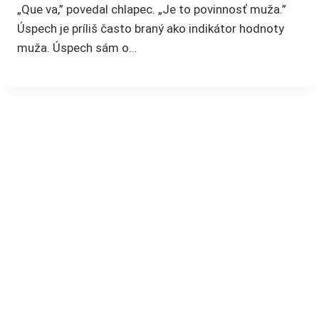
„Que va,” povedal chlapec. „Je to povinnosť muža.”
Úspech je príliš často braný ako indikátor hodnoty
muža. Úspech sám o…