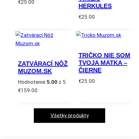
€
25.00
HERKULES
Tento
€
25.00
produkt
Tento
má
produkt
viacero
má
variantov.
viacero
Možnosti
TRIČKO NIE SOM
variantov.
si
TVOJA MATKA –
ZATVÁRACÍ NÔŽ
Možnosti
môžete
ČIERNE
MUZOM.SK
si
vybrať
€
25.00
Hodnotenie
5.00
z 5
môžete
na
Tento
€
159.00
vybrať
stránke
produkt
na
produktu.
má
stránke
viacero
Všetky produkty
produktu.
variantov.
Možnosti