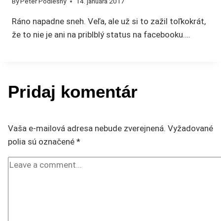
By
Peter Podlesný
14. januára 2017
Ráno napadne sneh. Veľa, ale už si to zažil toľkokrát,
že to nie je ani na priblblý status na facebooku….
Pridaj komentár
Vaša e-mailová adresa nebude zverejnená.
Vyžadované
polia sú označené
*