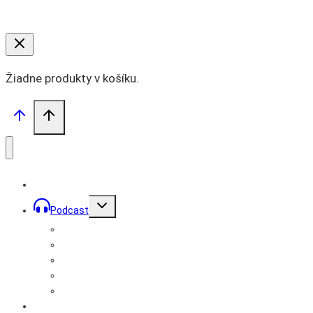
Žiadne produkty v košíku.
Toggle
Podcast
child
menu
Prémiové podcasty
Podcast Mužom
Bratstvo Records
Rozhovory
Podcast Lídrom
Videá