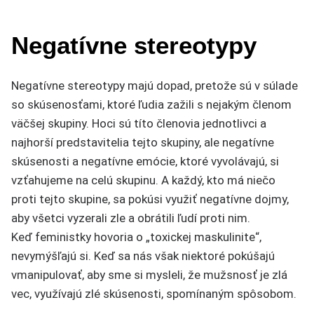
Negatívne stereotypy
Negatívne stereotypy majú dopad, pretože sú v súlade
so skúsenosťami, ktoré ľudia zažili s nejakým členom
väčšej skupiny. Hoci sú títo členovia jednotlivci a
najhorší predstavitelia tejto skupiny, ale negatívne
skúsenosti a negatívne emócie, ktoré vyvolávajú, si
vzťahujeme na celú skupinu. A každý, kto má niečo
proti tejto skupine, sa pokúsi využiť negatívne dojmy,
aby všetci vyzerali zle a obrátili ľudí proti nim.
Keď feministky hovoria o „toxickej maskulinite“,
nevymýšľajú si. Keď sa nás však niektoré pokúšajú
vmanipulovať, aby sme si mysleli, že mužsnosť je zlá
vec, využívajú zlé skúsenosti, spomínaným spôsobom.