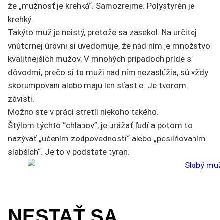
že „mužnosť je krehká“. Samozrejme. Polystyrén je
krehký.
Takýto muž je neistý, pretože sa zasekol. Na určitej
vnútornej úrovni si uvedomuje, že nad ním je množstvo
kvalitnejších mužov. V mnohých prípadoch príde s
dôvodmi, prečo si to muži nad ním nezaslúžia, sú vždy
skorumpovaní alebo majú len šťastie. Je tvorom
závisti.
Možno ste v práci stretli niekoho takého.
Štýlom týchto “chlapov”, je urážať ľudí a potom to
nazývať „učením zodpovednosti“ alebo „posilňovaním
slabších“. Je to v podstate tyran.
NESTAŤ SA