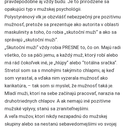
pravdepodobne aj vždy budú. Je to prirodzene sa
opakujúci typ v mužskej psychológii.
Polystyrénový vlk je obzvlášť nebezpečný pre pozitívnu
mužnosť, pretože sa prezentuje ako autorita v oblasti
maskulinity a toho, čo robia „skutoční muži“ a ako sa
správajú „skutoční muži“.
„Skutoční muži“ vždy robia PRESNE to, čo on. Majú radi
všetko, čo sa páči jemu, a každý muž, ktorý robí alebo
má rád čokoľvek iné, je „hlúpy“ alebo “totálna sračka“.
Stretol som sa s mnohými takýmito chlapmi, aj keď
som vyrastal, a vďaka nim vyzerala mužnosť ako
karikatúra, – tak som si myslel, že mužnosť taká je.
Mladí muži, ktorí na sebe začínajú pracovať, narazia na
druhotriednych chlapov. A ak nemajú iné pozitívne
mužské vplyvy, stanú sa zraniteľnejšími.
A veľa mužov, ktorí nikdy nezapadnú do mužskej
skupiny alebo sa nestanú sebavedomejšími vo svojej