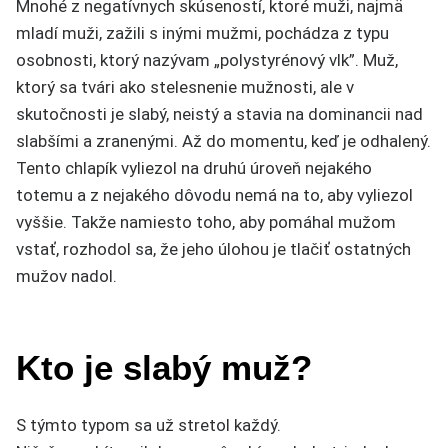
Mnohé z negatívnych skúseností, ktoré muži, najmä
mladí muži, zažili s inými mužmi, pochádza z typu
osobnosti, ktorý nazývam „polystyrénový vlk”. Muž,
ktorý sa tvári ako stelesnenie mužnosti, ale v
skutočnosti je slabý, neistý a stavia na dominancii nad
slabšími a zranenými. Až do momentu, keď je odhalený.
Tento chlapík vyliezol na druhú úroveň nejakého
totemu a z nejakého dôvodu nemá na to, aby vyliezol
vyššie. Takže namiesto toho, aby pomáhal mužom
vstať, rozhodol sa, že jeho úlohou je tlačiť ostatných
mužov nadol.
Kto je slabý muž?
S týmto typom sa už stretol každý.