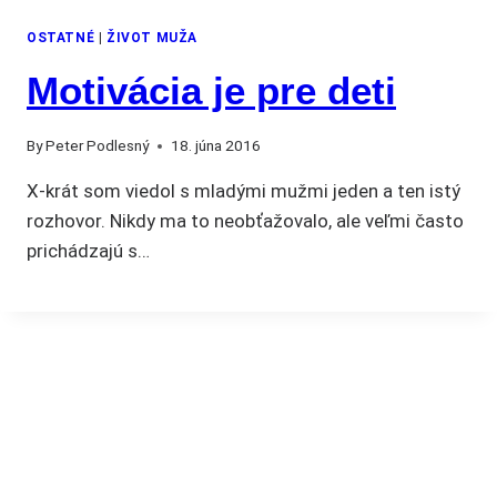
OSTATNÉ
|
ŽIVOT MUŽA
Motivácia je pre deti
By
Peter Podlesný
18. júna 2016
X-krát som viedol s mladými mužmi jeden a ten istý
rozhovor. Nikdy ma to neobťažovalo, ale veľmi často
prichádzajú s…