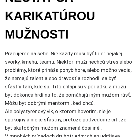
KARIKATÚROU
MUŽNOSTI
Pracujeme na sebe. Nie každý musí byť líder nejakej
svorky, kmeňa, teamu. Niektorí muži nechcú stres alebo
problémy, ktoré prináša pohyb hore, alebo možno vedia,
že nemajú talent alebo dravosť a rozhodli sa byť
šťastní tam, kde sú. Títo chlapi sú v poriadku a môžu
byť dokonca hrdí na to, že pomáhajú iným mužom rásť.
Môžu byť dobrými mentormi, keď chcú.
Ale polystyrénový vlk, o ktorom hovorím, nie je
spokojný a nie je šťastný, pretože podvedome cíti, že
byť skutočným mužom znamená čosi iné..
V mnohých prípadoch druhotriedny chlap udržiava