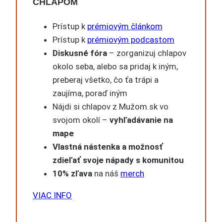
CHLAPOM
Prístup k
prémiovým článkom
Prístup k
prémiovým podcastom
Diskusné fóra
– zorganizuj chlapov
okolo seba, alebo sa pridaj k iným,
preberaj všetko, čo ťa trápi a
zaujíma, poraď iným
Nájdi si chlapov z Mužom.sk vo
svojom okolí –
vyhľadávanie na
mape
Vlastná nástenka a možnosť
zdieľať svoje nápady s komunitou
10% zľava
na náš
merch
VIAC INFO