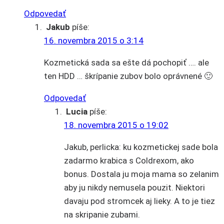
Odpovedať
Jakub
píše:
16. novembra 2015 o 3:14
Kozmetická sada sa ešte dá pochopiť …. ale
ten HDD … škrípanie zubov bolo oprávnené 🙂
Odpovedať
Lucia
píše:
18. novembra 2015 o 19:02
Jakub, perlicka: ku kozmetickej sade bola
zadarmo krabica s Coldrexom, ako
bonus. Dostala ju moja mama so zelanim
aby ju nikdy nemusela pouzit. Niektori
davaju pod stromcek aj lieky. A to je tiez
na skripanie zubami.