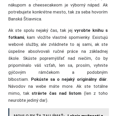
nákupom a cheesecakeom je výborný nápad. Ak
potrebujete konkrétne mesto, tak za seba hovorím
Banská Štiavnica.
Ak ste spolu nejaký čas, tak jej
vyrobte knihu s
fotkami
, kam vložíte vlastné spomienky. Existujú
webové služby, ale zvládnete to aj sami, ak ste
úspešne absolvovali ručné práce na základnej
škole. Skúste popremýšľať nad niečím, čo by
pripomínalo váš vzťah, len sa, prosím, vyhnite
gýčovým rámčekom a podobným
blbostiam.
Pokúste sa o nejaký originálny diár
.
Návodov na webe máte more. Ak ste totálne
mimo, tak
strávte čas nad listom
(len z toho
neurobte jediný dar).