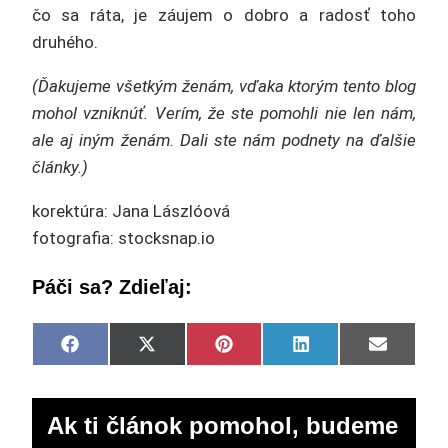
čo sa ráta, je záujem o dobro a radosť toho
druhého.
(Ďakujeme všetkým ženám, vďaka ktorým tento blog
mohol vzniknúť. Verím, že ste pomohli nie len nám,
ale aj iným ženám. Dali ste nám podnety na ďalšie
články.)
korektúra: Jana Lászlóová
fotografia: stocksnap.io
Páči sa? Zdieľaj:
Share
Share
Share
Share
Share
Facebook
X
Pinterest
LinkedIn
Email
on
on
on
on
on
(Twitter)
Ak ti článok pomohol, budeme