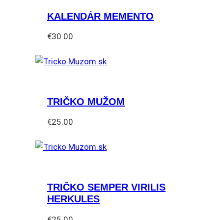
KALENDÁR MEMENTO
€
30.00
TRIČKO MUŽOM
€
25.00
Tento
produkt
má
viacero
TRIČKO SEMPER VIRILIS
variantov.
HERKULES
Možnosti
si
€
25.00