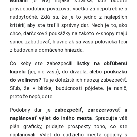
Bonami
je vraj nejaká stránka, kde budete
pravdepodobne považovať všetko za nepotrebné a
nadbytočné. Zdá sa, že je to jedno z najlepších
kritérií, aby ste trafili správny dar. Nech je to, ako
chce, darčekové poukážky na takéto e-shopy majú
šancu zabodovať, hlavne ak sa vaša polovička teší
z budovania domáceho hniezda.
Čo keby ste zabezpečili
lístky na obľúbenú
kapelu
(jej, nie vašu), do divadla, alebo
poukážku
do wellness
? Tu je dôležité ich naozaj zabezpečiť.
Sľub, že v blízkej budúcnosti pôjdete, je nanič,
pretože nepôjdete.
Podobný dar je
zabezpečiť, zarezervovať a
naplánovať výlet do iného mesta
. Spracujte váš
plán graficky, pridajte prospekty toho, čo ste
naplánovali. Výlet do cudzieho mesta spojený s