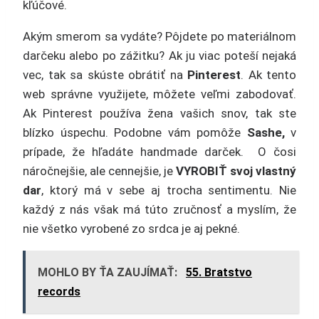
kľúčové.
Akým smerom sa vydáte? Pôjdete po materiálnom
darčeku alebo po zážitku? Ak ju viac poteší nejaká
vec, tak sa skúste obrátiť na
Pinterest
. Ak tento
web správne využijete, môžete veľmi zabodovať.
Ak Pinterest používa žena vašich snov, tak ste
blízko úspechu. Podobne vám pomôže
Sashe,
v
prípade, že hľadáte handmade darček. O čosi
náročnejšie, ale cennejšie, je
VYROBIŤ svoj vlastný
dar
, ktorý má v sebe aj trocha sentimentu. Nie
každý z nás však má túto zručnosť a myslím, že
nie všetko vyrobené zo srdca je aj pekné.
MOHLO BY ŤA ZAUJÍMAŤ:
55. Bratstvo
records