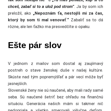
chceš, zabaľ si to a ulož pod strom”
. Ja by som ich
preložil, ako
„Nepoznám ťa, nestojíš mi za čas,
ktorý by som ti mal venovať
.
“
Zabaliť sa to dá
rôzne, ale len ťažko ma presvedčíte o opaku.
Ešte pár slov
V jednom z mailov som dostal aj zaujímavý
postreh o stave ženskej duše v našej kultúre.
Skúste nad tým popremýšľať a pár vecí môže byť
jasnejších.
Slovenské ženy nie sú naučené, aby mali rady samé
seba. Sú naučené šetriť bez ohľadu na finančnú
situáciu. Generácia našich mám si takmer nič
nedopriala a všetko smerovali výlučne deťom.