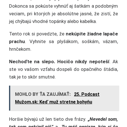
Dokonca sa pokúste vyhnúť aj šatkám a podobným
veciam, pri ktorých je absolútne jasné, že zistí, že
jej chýbajú vhodné topánky alebo kabelka.
Tento rok si povedzte, že
nekúpite žiadne lapače
prachu
. Vyhnite sa plyšákom, soškám, vázam,
hrnčekom.
Nechoďte na slepo. Hocičo nikdy nepoteší
. Ak
ste vo vašom vzťahu dospeli do opačného štádia,
tak je to skôr smutné.
MOHLO BY ŤA ZAUJÍMAŤ:
25. Podcast
Mužom.sk: Keď muž stretne bohyňu
Horšie bývajú už len tieto dve frázy.
„
Nevedel som,
tak som nekúpil nič”
a
„
Tu máš peniaze, kúp si čo