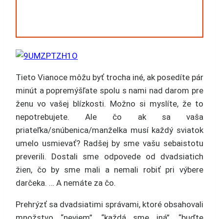
Tieto Vianoce môžu byť trocha iné, ak posedíte pár
minút a popremýšľate spolu s nami nad darom pre
ženu vo vašej blízkosti. Možno si myslíte, že to
nepotrebujete. Ale čo ak sa vaša
priateľka/snúbenica/manželka musí každý sviatok
umelo usmievať? Radšej by sme vašu sebaistotu
preverili. Dostali sme odpovede od dvadsiatich
žien, čo by sme mali a nemali robiť pri výbere
darčeka. … A nemáte za čo.
Prehrýzť sa dvadsiatimi správami, ktoré obsahovali
množstvo “neviem”, “každá sme iná”, “buďte