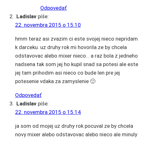
Odpovedať
Ladislav
píše:
22. novembra 2015 o 15:10
hmm teraz asi zvazim ci este svojej nieco nepridam
k darceku. uz druhy rok mi hovorila ze by chcela
odstavovac alebo mixer nieco… a raz bola z jedneho
nadsena tak som jej ho kupil snad sa potesi ale este
jej tam prihodim asi nieco co bude len pre jej
potesenie vdaka za zamyslenie 🙂
Odpovedať
Ladislav
píše:
22. novembra 2015 o 15:14
ja som od mojej uz druhy rok pocuval ze by chcela
novy mixer alebo odstavovac alebo nieco ale minuly