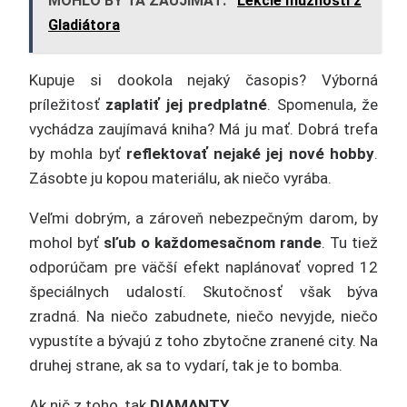
MOHLO BY ŤA ZAUJÍMAŤ:
Lekcie mužnosti z
Gladiátora
Kupuje si dookola nejaký časopis? Výborná
príležitosť
zaplatiť jej predplatné
. Spomenula, že
vychádza zaujímavá kniha? Má ju mať. Dobrá trefa
by mohla byť
reflektovať nejaké jej nové hobby
.
Zásobte ju kopou materiálu, ak niečo vyrába.
Veľmi dobrým, a zároveň nebezpečným darom, by
mohol byť
sľub o každomesačnom rande
. Tu tiež
odporúčam pre väčší efekt naplánovať vopred 12
špeciálnych udalostí. Skutočnosť však býva
zradná. Na niečo zabudnete, niečo nevyjde, niečo
vypustíte a bývajú z toho zbytočne zranené city. Na
druhej strane, ak sa to vydarí, tak je to bomba.
Ak nič z toho, tak
DIAMANTY.