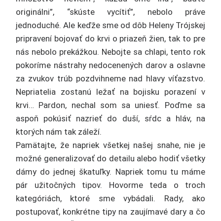
originálni”, “skúste vycítiť”, nebolo práve
jednoduché. Ale keďže sme od dôb Heleny Trójskej
pripravení bojovať do krvi o priazeň žien, tak to pre
nás nebolo prekážkou. Nebojte sa chlapi, tento rok
pokoríme nástrahy nedocenených darov a oslavne
za zvukov trúb pozdvihneme nad hlavy víťazstvo.
Nepriatelia zostanú ležať na bojisku porazení v
krvi… Pardon, nechal som sa uniesť. Poďme sa
aspoň pokúsiť nazrieť do duší, sŕdc a hláv, na
ktorých nám tak záleží.
Pamätajte, že napriek všetkej našej snahe, nie je
možné generalizovať do detailu alebo hodiť všetky
dámy do jednej škatuľky. Napriek tomu tu máme
pár užitočných tipov. Hovorme teda o troch
kategóriách, ktoré sme vybádali. Rady, ako
postupovať, konkrétne tipy na zaujímavé dary a čo