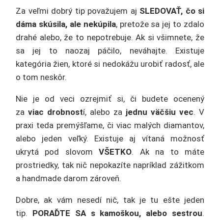
Za veľmi dobrý tip považujem aj
SLEDOVAŤ, čo si
dáma skúsila, ale nekúpila
, pretože sa jej to zdalo
drahé alebo, že to nepotrebuje. Ak si všimnete, že
sa jej to naozaj páčilo, neváhajte. Existuje
kategória žien, ktoré si nedokážu urobiť radosť, ale
o tom neskôr.
Nie je od veci ozrejmiť si, či budete ocenený
za
viac drobnost
í, alebo za
jednu väčšiu vec
. V
praxi teda premýšľame, či viac malých diamantov,
alebo jeden veľký. Existuje aj vítaná možnosť
ukrytá pod slovom
VŠETKO
. Ak na to máte
prostriedky, tak nič nepokazíte napríklad zážitkom
a handmade darom zároveň.
Dobre, ak vám nesedí nič, tak je tu ešte jeden
tip.
PORAĎTE SA s kamoškou, alebo sestrou
.