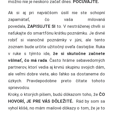
možno nie je neskoro začať dnes.
POČÚVAJTE.
Ak si aj pri najväčšom úsilí nie ste schopní
zapamätať, čo vaša milovaná
povedala,
ZAPISUJTE SI
to. V nestráženej chvíli si
naťukajte do smartfónu krátku poznámku. Je divné
robiť si vianočné poznámky v júni, ale tento
zoznam bude určite užitočný oveľa častejšie. Ruka
v ruke s týmto ide,
že si skutočne začnete
všímať, čo má rada
. Často hráme sebavedomých
partnerov, ktorí vedia aj krvnú skupinu svojich dám,
ale veľmi dobre viete, ako ľahko sa dostaneme do
úzkych. Pravdepodobne preto čítate tohoto
sprievodcu.
Kroky, o ktorých píšem, budú dôkazom toho, že
ČO
HOVORÍ, JE PRE VÁS DÔLEŽITÉ.
Rád by som sa
vyhol klišé, no mám mailové dôkazy o tom, že je to