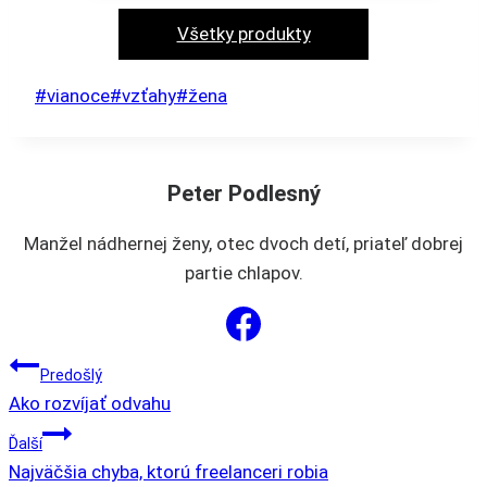
produkt
má
Všetky produkty
viacero
variantov.
Post
#
vianoce
#
vzťahy
#
žena
Možnosti
Tags:
si
môžete
Peter Podlesný
vybrať
na
Manžel nádhernej ženy, otec dvoch detí, priateľ dobrej
stránke
partie chlapov.
produktu.
NAVIGÁCIA
Predošlý
Ako rozvíjať odvahu
V
Ďalší
Najväčšia chyba, ktorú freelanceri robia