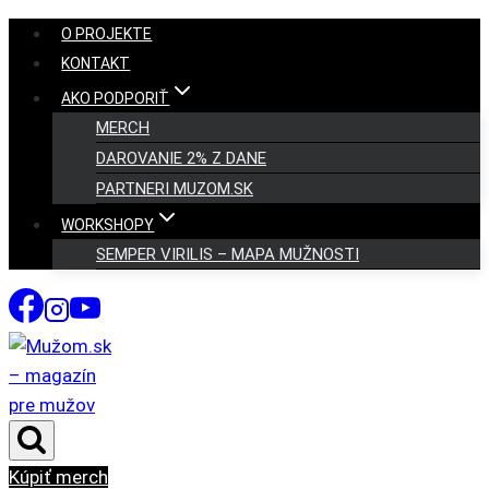
Skip
O PROJEKTE
to
KONTAKT
content
AKO PODPORIŤ
MERCH
DAROVANIE 2% Z DANE
PARTNERI MUZOM.SK
WORKSHOPY
SEMPER VIRILIS – MAPA MUŽNOSTI
Kúpiť merch