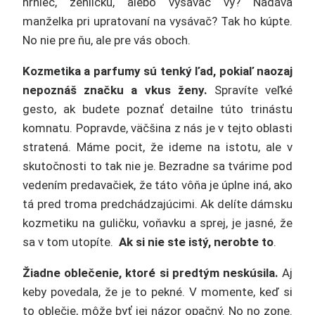
hrniec, žehličku, alebo vysávač vy? Nadáva
manželka pri upratovaní na vysávač? Tak ho kúpte.
No nie pre ňu, ale pre vás oboch.
Kozmetika a parfumy sú tenký ľad, pokiaľ naozaj
nepoznáš značku a vkus ženy.
Spravíte veľké
gesto, ak budete poznať detailne túto trinástu
komnatu. Popravde, väčšina z nás je v tejto oblasti
stratená. Máme pocit, že ideme na istotu, ale v
skutočnosti to tak nie je. Bezradne sa tvárime pod
vedením predavačiek, že táto vôňa je úplne iná, ako
tá pred troma predchádzajúcimi. Ak delíte dámsku
kozmetiku na guličku, voňavku a sprej, je jasné, že
sa v tom utopíte.
Ak si nie ste istý, nerobte to
.
Žiadne oblečenie, ktoré si predtým neskúsila.
Aj
keby povedala, že je to pekné. V momente, keď si
to oblečie, môže byť jej názor opačný. No no zone.