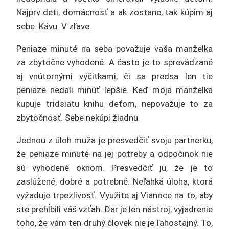
Najprv deti, domácnosť a ak zostane, tak kúpim aj
sebe. Kávu. V zľave.
Peniaze minuté na seba považuje vaša manželka
za zbytočne vyhodené. A často je to sprevádzané
aj vnútornými výčitkami, či sa predsa len tie
peniaze nedali minúť lepšie. Keď moja manželka
kupuje tridsiatu knihu deťom, nepovažuje to za
zbytočnosť. Sebe nekúpi žiadnu.
Jednou z úloh muža je presvedčiť svoju partnerku,
že peniaze minuté na jej potreby a odpočinok nie
sú vyhodené oknom. Presvedčiť ju, že je to
zaslúžené, dobré a potrebné. Neľahká úloha, ktorá
vyžaduje trpezlivosť. Využite aj Vianoce na to, aby
ste prehĺbili váš vzťah. Dar je len nástroj, vyjadrenie
toho, že vám ten druhý človek nie je ľahostajný. To,