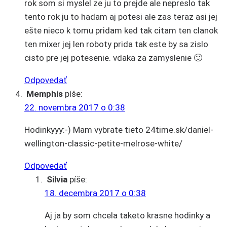
rok som si myslel ze ju to prejde ale nepreslo tak
tento rok ju to hadam aj potesi ale zas teraz asi jej
ešte nieco k tomu pridam ked tak citam ten clanok
ten mixer jej len roboty prida tak este by sa zislo
cisto pre jej potesenie. vdaka za zamyslenie 🙂
Odpovedať
Memphis
píše:
22. novembra 2017 o 0:38
Hodinkyyy:-) Mam vybrate tieto 24time.sk/daniel-
wellington-classic-petite-melrose-white/
Odpovedať
Silvia
píše:
18. decembra 2017 o 0:38
Aj ja by som chcela taketo krasne hodinky a