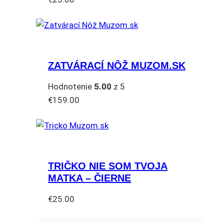
môžete
Tento
vybrať
produkt
na
má
stránke
viacero
produktu.
ZATVÁRACÍ NÔŽ MUZOM.SK
variantov.
Možnosti
Hodnotenie
5.00
z 5
si
€
159.00
môžete
vybrať
na
stránke
produktu.
TRIČKO NIE SOM TVOJA
MATKA – ČIERNE
€
25.00
Tento