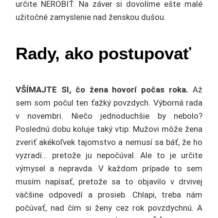
určite NEROBIŤ. Na záver si dovolíme ešte malé
užitočné zamyslenie nad ženskou dušou.
Rady, ako postupovať
VŠÍMAJTE SI, čo žena hovorí počas roka.
Až
sem som počul ten ťažký povzdych. Výborná rada
v novembri. Niečo jednoduchšie by nebolo?
Poslednú dobu koluje taký vtip: Mužovi môže žena
zveriť akékoľvek tajomstvo a nemusí sa báť, že ho
vyzradí… pretože ju nepočúval. Ale to je určite
výmysel a nepravda. V každom prípade to sem
musím napísať, pretože sa to objavilo v drvivej
väčšine odpovedí a prosieb. Chlapi, treba nám
počúvať, nad čím si ženy cez rok povzdychnú. A