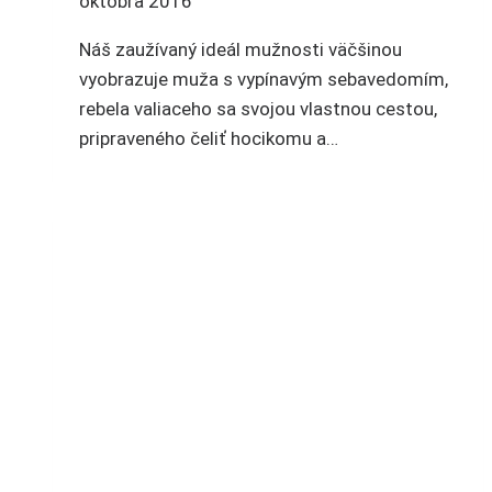
októbra 2016
Náš zaužívaný ideál mužnosti väčšinou
vyobrazuje muža s vypínavým sebavedomím,
rebela valiaceho sa svojou vlastnou cestou,
pripraveného čeliť hocikomu a…