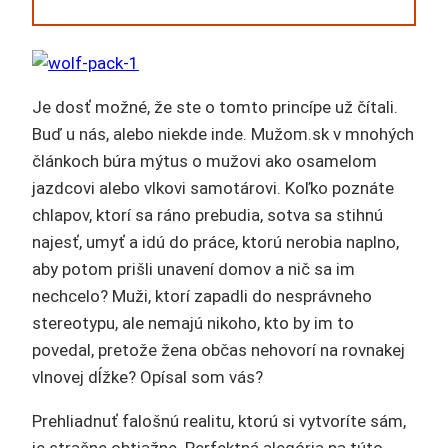
Je dosť možné, že ste o tomto princípe už čítali.
Buď u nás, alebo niekde inde. Mužom.sk v mnohých
článkoch búra mýtus o mužovi ako osamelom
jazdcovi alebo vlkovi samotárovi. Koľko poznáte
chlapov, ktorí sa ráno prebudia, sotva sa stihnú
najesť, umyť a idú do práce, ktorú nerobia naplno,
aby potom prišli unavení domov a nič sa im
nechcelo? Muži, ktorí zapadli do nesprávneho
stereotypu, ale nemajú nikoho, kto by im to
povedal, pretože žena občas nehovorí na rovnakej
vlnovej dĺžke? Opísal som vás?
Prehliadnuť falošnú realitu, ktorú si vytvoríte sám,