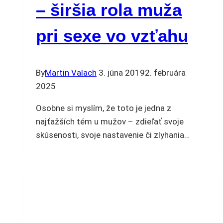
– širšia rola muža
pri sexe vo vzťahu
By
Martin Valach
3. júna 2019
2. februára
2025
Osobne si myslím, že toto je jedna z
najťažších tém u mužov – zdieľať svoje
skúsenosti, svoje nastavenie či zlyhania…