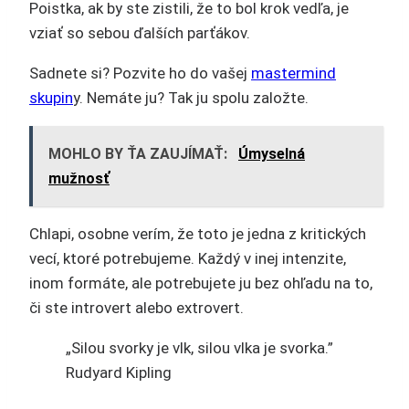
Poistka, ak by ste zistili, že to bol krok vedľa, je
vziať so sebou ďalších parťákov.
Sadnete si? Pozvite ho do vašej
mastermind
skupin
y. Nemáte ju? Tak ju spolu založte.
MOHLO BY ŤA ZAUJÍMAŤ:
Úmyselná
mužnosť
Chlapi, osobne verím, že toto je jedna z kritických
vecí, ktoré potrebujeme. Každý v inej intenzite,
inom formáte, ale potrebujete ju bez ohľadu na to,
či ste introvert alebo extrovert.
„Silou svorky je vlk, silou vlka je svorka.”
Rudyard Kipling