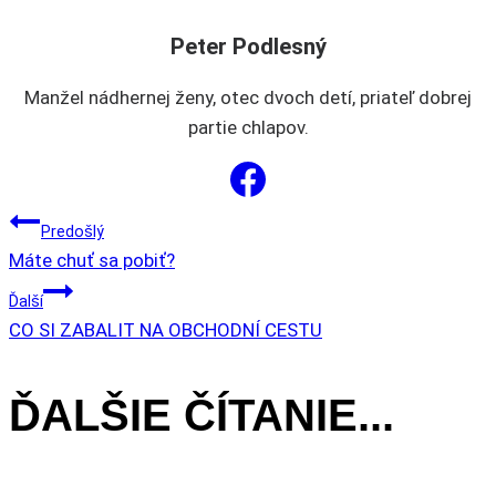
na
Peter Podlesný
stránke
produktu.
Manžel nádhernej ženy, otec dvoch detí, priateľ dobrej
partie chlapov.
NAVIGÁCIA
Predošlý
Máte chuť sa pobiť?
V
Ďalší
CO SI ZABALIT NA OBCHODNÍ CESTU
ČLÁNKU
ĎALŠIE ČÍTANIE...