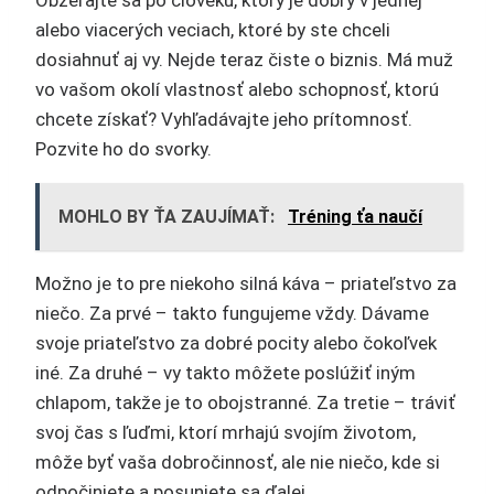
Obzerajte sa po človeku, ktorý je dobrý v jednej
alebo viacerých veciach, ktoré by ste chceli
dosiahnuť aj vy. Nejde teraz čiste o biznis. Má muž
vo vašom okolí vlastnosť alebo schopnosť, ktorú
chcete získať? Vyhľadávajte jeho prítomnosť.
Pozvite ho do svorky.
MOHLO BY ŤA ZAUJÍMAŤ:
Tréning ťa naučí
Možno je to pre niekoho silná káva – priateľstvo za
niečo. Za prvé – takto fungujeme vždy. Dávame
svoje priateľstvo za dobré pocity alebo čokoľvek
iné. Za druhé – vy takto môžete poslúžiť iným
chlapom, takže je to obojstranné. Za tretie – tráviť
svoj čas s ľuďmi, ktorí mrhajú svojím životom,
môže byť vaša dobročinnosť, ale nie niečo, kde si
odpočiniete a posuniete sa ďalej.