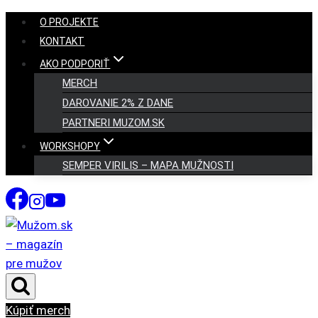
Skip
O PROJEKTE
to
KONTAKT
content
AKO PODPORIŤ
MERCH
DAROVANIE 2% Z DANE
PARTNERI MUZOM.SK
WORKSHOPY
SEMPER VIRILIS – MAPA MUŽNOSTI
Kúpiť merch