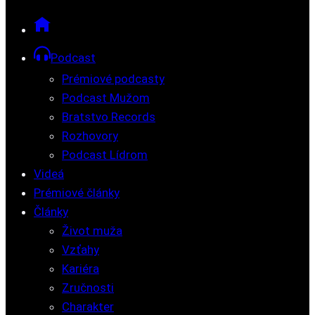
Podcast
Prémiové podcasty
Podcast Mužom
Bratstvo Records
Rozhovory
Podcast Lídrom
Videá
Prémiové články
Články
Život muža
Vzťahy
Kariéra
Zručnosti
Charakter