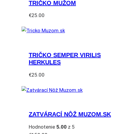
TRIČKO MUŽOM
€
25.00
Tento
produkt
má
viacero
TRIČKO SEMPER VIRILIS
variantov.
HERKULES
Možnosti
si
€
25.00
môžete
Tento
vybrať
produkt
na
má
stránke
viacero
produktu.
ZATVÁRACÍ NÔŽ MUZOM.SK
variantov.
Možnosti
Hodnotenie
5.00
z 5
si