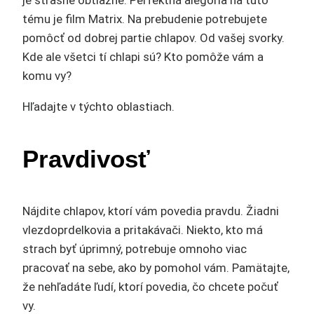
je strašne obtiažne. Perfektná alegória na túto
tému je film Matrix. Na prebudenie potrebujete
pomôcť od dobrej partie chlapov. Od vašej svorky.
Kde ale všetci tí chlapi sú? Kto pomôže vám a
komu vy?
Hľadajte v týchto oblastiach.
Pravdivosť
Nájdite chlapov, ktorí vám povedia pravdu. Žiadni
vlezdoprdelkovia a pritakávači. Niekto, kto má
strach byť úprimný, potrebuje omnoho viac
pracovať na sebe, ako by pomohol vám. Pamätajte,
že nehľadáte ľudí, ktorí povedia, čo chcete počuť
vy.