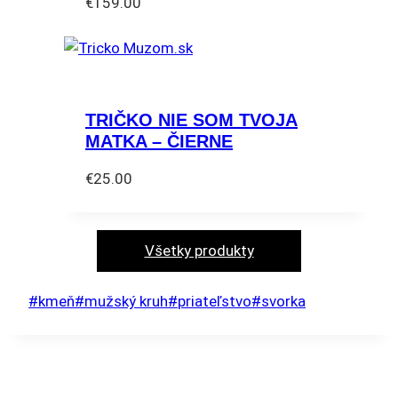
€
159.00
môžete
vybrať
na
stránke
produktu.
TRIČKO NIE SOM TVOJA
MATKA – ČIERNE
€
25.00
Tento
produkt
má
Všetky produkty
viacero
variantov.
Post
#
kmeň
#
mužský kruh
#
priateľstvo
#
svorka
Možnosti
Tags:
si
môžete
vybrať