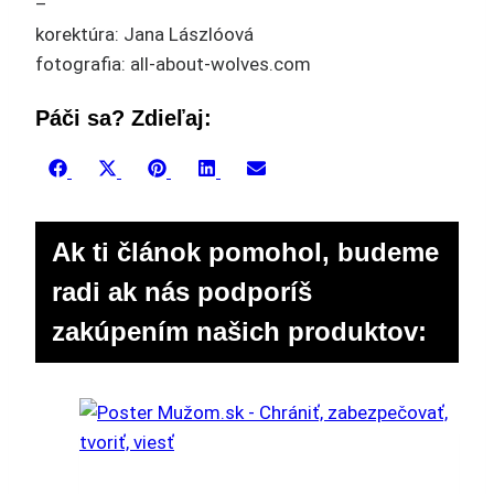
–
korektúra: Jana Lászlóová
fotografia: all-about-wolves.com
Páči sa? Zdieľaj:
Share
Share
Share
Share
Share
Facebook
X
Pinterest
LinkedIn
Email
on
on
on
on
on
(Twitter)
Ak ti článok pomohol, budeme
radi ak nás podporíš
zakúpením našich produktov: