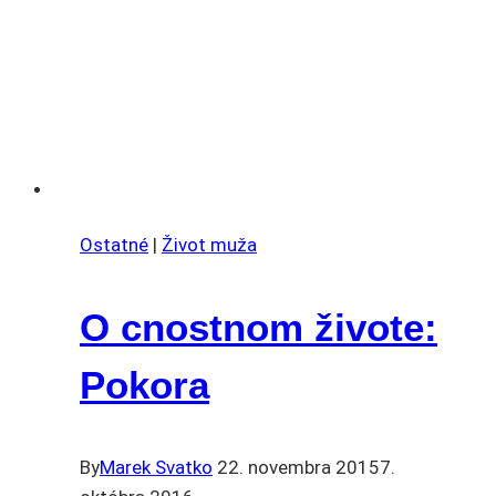
Ostatné
|
Život muža
O cnostnom živote:
Pokora
By
Marek Svatko
22. novembra 2015
7.